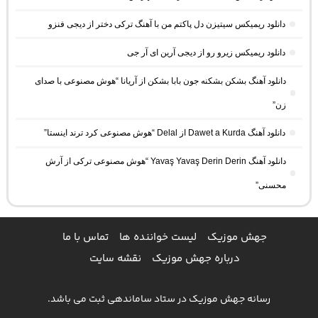
دانلود ریمیکس سیتیزن دل پاکتم من با آهنگ ترکی دختر از دیجی فنزو
دانلود ریمیکس زیرو رو از دیجی آرین ای آر جی
دانلود آهنگ بشکن بشکنه جون بابا بشکن از آریانا “هوش مصنوعی با صدای
زن”
دانلود آهنگ Dawet a Kurda از Delal “هوش مصنوعی کرد ترند اینستا”
دانلود آهنگ Yavaş Yavaş Derin Derin “هوش مصنوعی ترکی از آرش
محسنی”
جهش موزیک
لیست خواننده ها
تماس با ما
درباره جهش موزیک
نقشه سایت
رسانه جهش موزیک در ستاد ساماندهی ثبت می باشد.