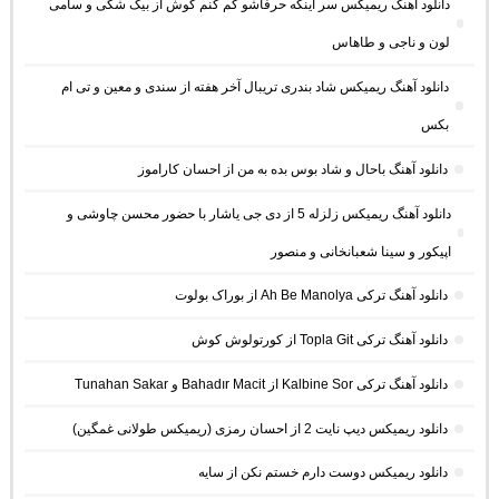
دانلود آهنگ ریمیکس سر اینکه حرفاشو کم کنم گوش از بیگ شگی و سامی
لون و ناجی و طاهاس
دانلود آهنگ ریمیکس شاد بندری تریبال آخر هفته از سندی و معین و تی ام
بکس
دانلود آهنگ باحال و شاد بوس بده به من از احسان کاراموز
دانلود آهنگ ریمیکس زلزله 5 از دی جی یاشار با حضور محسن چاوشی و
اپیکور و سینا شعبانخانی و منصور
دانلود آهنگ ترکی Ah Be Manolya از بوراک بولوت
دانلود آهنگ ترکی Topla Git از کورتولوش کوش
دانلود آهنگ ترکی Kalbine Sor از Bahadır Macit و Tunahan Sakar
دانلود ریمیکس دیپ نایت 2 از احسان رمزی (ریمیکس طولانی غمگین)
دانلود ریمیکس دوست دارم خستم نکن از سایه