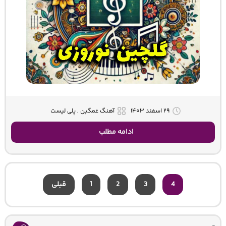
۲۹ اسفند ۱۴۰۳
آهنگ غمگین , پلی لیست
ادامه مطلب
4
3
2
1
قبلی