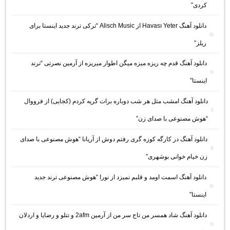
کردی”
دانلود آهنگ Havası Yeter از Alisch Music “ترکی ترند جدید اینستا برای
ریلز”
دانلود آهنگ ﻗﺪم ﭼﻪ رﻳﺰه ﻣﻴﺰه ﻣﻴﮕﻦ اﻃﻮار ﻣﻴﺮﻳﺰه از آرمین نصرتی “ترند
اینستا”
دانلود آهنگ امشب مثل هر شب دوباره برات گریه کردم (کجایی) از فرووال
“هوش مصنوعی با صدای زن”
دانلود آهنگ در کارگه کوزه گری رفتم دوش از آریانا “هوش مصنوعی با صدای
زن خیام خوانی بوشهری”
دانلود آهنگ اسمت اومد و قلبم نمیزد از نورا “هوش مصنوعی ترند جدید
اینستا”
دانلود آهنگ شاد همسر من تاج سر من از آرمین 2afm و تتلو و رضایا و اردلان