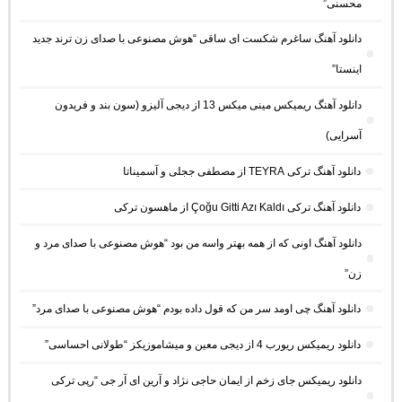
محسنی”
دانلود آهنگ ساغرم شکست ای ساقی “هوش مصنوعی با صدای زن ترند جدید
اینستا”
دانلود آهنگ ریمیکس مینی میکس 13 از دیجی آلیزو (سون بند و فریدون
آسرایی)
دانلود آهنگ ترکی TEYRA از مصطفی ججلی و آسمیناتا
دانلود آهنگ ترکی Çoğu Gitti Azı Kaldı از ماهسون ترکی
دانلود آهنگ اونی که از همه بهتر واسه من بود “هوش مصنوعی با صدای مرد و
زن”
دانلود آهنگ چی اومد سر من که قول داده بودم “هوش مصنوعی با صدای مرد”
دانلود ریمیکس ریورب 4 از دیجی معین و میشاموزیکز “طولانی احساسی”
دانلود ریمیکس جای زخم از ایمان حاجی نژاد و آرین ای آر جی “رپی ترکی