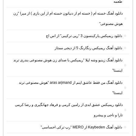
طعمه
دانلود آهنگ خسته ام ( خسته ام از دنیاتون خسته ام از این بازی ) از میرا “زن
هوش مصنوعی”
دانلود ریمیکس پارکینسون 3 “رپی ترکیبی” از اس اچ
دانلود آهنگ ریمیکس رنگارنگ 5 از دیجی ممتاز
دانلود آهنگ زینبو وشه لیلا “ریمیکس با صدای زن هوش مصنوعی بندری ترند
اینستا”
دانلود آهنگ من فقط عاشق اینم از aras arjmand “هوش مصنوعی ترند
اینستا”
دانلود ریمیکس عشق ابدی از رامین کرمی و فرهاد جهانگیری و رضا کرمی
تارا و ناجی و پیشرو
دانلود آهنگ Kaybeden از MERO “رپ ترکی احساسی”