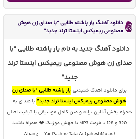
دانلود آهنگ یار پاشنه طلایی “با صدای زن هوش
مصنوعی ریمیکس اینستا ترند جدید”
دانلود آهنگ جدید به نام یار پاشنه طلایی “با
صدای زن هوش مصنوعی ریمیکس اینستا ترند
جدید”
برای دانلود اهنگ شنیدنی
یار پاشنه طلایی “با صدای زن
هوش مصنوعی ریمیکس اینستا ترند جدید”
با صدای
به
همراه پخش آنلاین ترانه و متن کامل موسیقی با کیفیت اصلی
320 و 128 با فرمت MP3 با جهش موزیک ❤️ همراه باشید
Ahang – Yar Pashne Tala Ai (jaheshMusic)