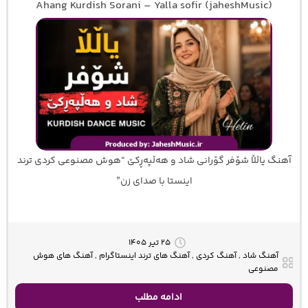
Ahang Kurdish Sorani – Yalla sofir (jaheshMusic)
آهنگ یاڵڵا شۆفر گۆرانی شاد و هەڵپەڕکێ “هوش مصنوعی کردی ترند
اینستا با صدای زن”
۲۵ تیر ۱۴۰۵
آهنگ شاد , آهنگ کردی , آهنگ های ترند اینستاگرام , آهنگ های هوش
مصنوعی
ادامه مطلب