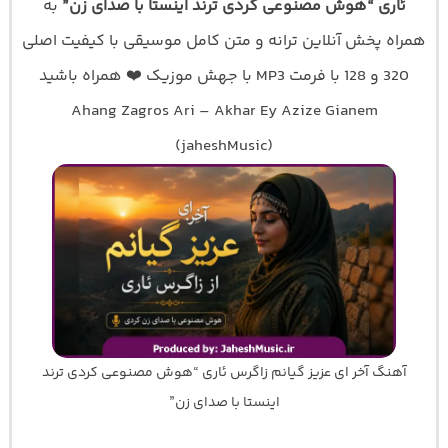
ئاری “هوش مصنوعی کردی ترند اینستا با صدای زن”
به
همراه پخش آنلاین ترانه و متن کامل موسیقی با کیفیت اصلی
320 و 128 با فرمت MP3 با جهش موزیک ❤️ همراه باشید
Ahang Zagros Ari – Akhar Ey Azize Gianem
(jaheshMusic)
آهنگ آخر ای عزیز گیانم زاگرس ئاری “هوش مصنوعی کردی ترند
اینستا با صدای زن”