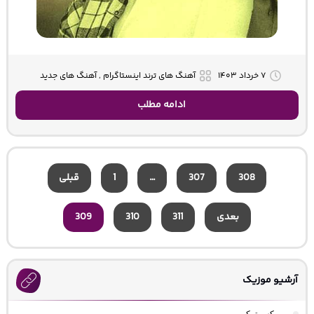
۷ خرداد ۱۴۰۳
آهنگ های ترند اینستاگرام , آهنگ های جدید
ادامه مطلب
308
307
…
1
قبلی
بعدی
311
310
309
آرشیو موزیک
ریمیکس ترکی