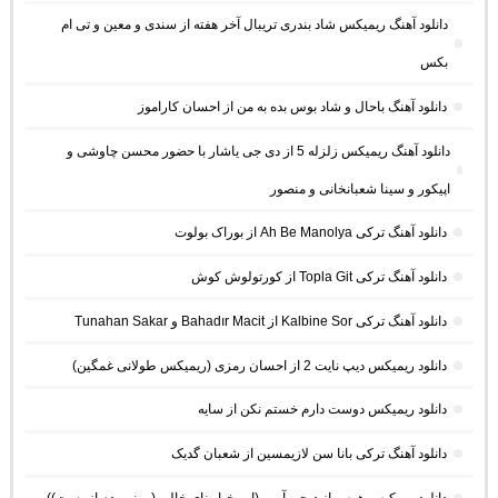
دانلود آهنگ ریمیکس شاد بندری تریبال آخر هفته از سندی و معین و تی ام
بکس
دانلود آهنگ باحال و شاد بوس بده به من از احسان کاراموز
دانلود آهنگ ریمیکس زلزله 5 از دی جی یاشار با حضور محسن چاوشی و
اپیکور و سینا شعبانخانی و منصور
دانلود آهنگ ترکی Ah Be Manolya از بوراک بولوت
دانلود آهنگ ترکی Topla Git از کورتولوش کوش
دانلود آهنگ ترکی Kalbine Sor از Bahadır Macit و Tunahan Sakar
دانلود ریمیکس دیپ نایت 2 از احسان رمزی (ریمیکس طولانی غمگین)
دانلود ریمیکس دوست دارم خستم نکن از سایه
دانلود آهنگ ترکی بانا سن لازیمسین از شعبان گدیک
دانلود ریمکیس هوس از دیجی آرین (این خیابونای خالی (بر نیومدم از پست))