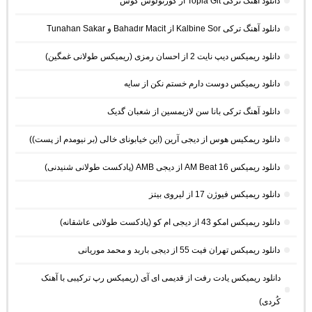
دانلود آهنگ ترکی Topla Git از کورتولوش کوش
دانلود آهنگ ترکی Kalbine Sor از Bahadır Macit و Tunahan Sakar
دانلود ریمیکس دیپ نایت 2 از احسان رمزی (ریمیکس طولانی غمگین)
دانلود ریمیکس دوست دارم خستم نکن از سایه
دانلود آهنگ ترکی بانا سن لازیمسین از شعبان گدیک
دانلود ریمکیس هوس از دیجی آرین (این خیابونای خالی (بر نیومدم از پست))
دانلود ریمیکس AM Beat 16 از دیجی AMB (پادکست طولانی شنیدنی)
دانلود ریمیکس فیوژن 17 از لیروی بیتز
دانلود ریمیکس امکو 43 از دیجی ام کو (پادکست طولانی عاشقانه)
دانلود ریمیکس تهران فیت 55 از دیجی باربد و محمد موریانی
دانلود ریمیکس یادت رفت از قدیمی ای آی (ریمیکس رپ ترکیبی با آهنک
کُردی)