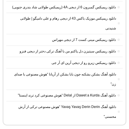
دانلود ریمیکس گمبرون 6 از دیجی 4A (ریمیکس طولانی شاد بندری جنوبی)
دانلود ریمیکس موزیک باکس 43 از دیجی رهام و علی دامیگو | طولانی
شنیدنی
دانلود ریمیکس مینی کست 7 از دیجی مهراس
دانلود ریمیکس سیتیزن دل پاکتم من با آهنگ ترکی دختر از دیجی فنزو
دانلود ریمیکس زیرو رو از دیجی آرین ای آر جی
دانلود آهنگ بشکن بشکنه جون بابا بشکن از آریانا “هوش مصنوعی با صدای
زن”
دانلود آهنگ Dawet a Kurda از Delal “هوش مصنوعی کرد ترند اینستا”
دانلود آهنگ Yavaş Yavaş Derin Derin “هوش مصنوعی ترکی از آرش
محسنی”