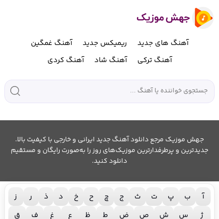
آهنگ های جدید
ریمیکس جدید
آهنگ غمگین
آهنگ ترکی
آهنگ شاد
آهنگ کردی
جهش موزیک مرجع دانلود آهنگ جدید ایرانی و خارجی با کیفیت بالا.
جدیدترین و پرطرفدارترین موزیک‌های روز را به‌صورت رایگان و مستقیم
دانلود کنید.
آ
ب
پ
ت
ث
ج
چ
ح
خ
د
ذ
ر
ز
ژ
س
ش
ص
ض
ط
ظ
ع
غ
ف
ق