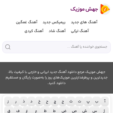
آهنگ های جدید
ریمیکس جدید
آهنگ غمگین
آهنگ ترکی
آهنگ شاد
آهنگ کردی
جهش موزیک مرجع دانلود آهنگ جدید ایرانی و خارجی با کیفیت بالا.
جدیدترین و پرطرفدارترین موزیک‌های روز را به‌صورت رایگان و مستقیم
دانلود کنید.
آ
ب
پ
ت
ث
ج
چ
ح
خ
د
ذ
ر
ز
ژ
س
ش
ص
ض
ط
ظ
ع
غ
ف
ق