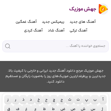
آهنگ های جدید
ریمیکس جدید
آهنگ غمگین
آهنگ ترکی
آهنگ شاد
آهنگ کردی
جهش موزیک مرجع دانلود آهنگ جدید ایرانی و خارجی با کیفیت بالا.
جدیدترین و پرطرفدارترین موزیک‌های روز را به‌صورت رایگان و مستقیم
دانلود کنید.
آ
ب
پ
ت
ث
ج
چ
ح
خ
د
ذ
ر
ز
ژ
س
ش
ص
ض
ط
ظ
ع
غ
ف
ق