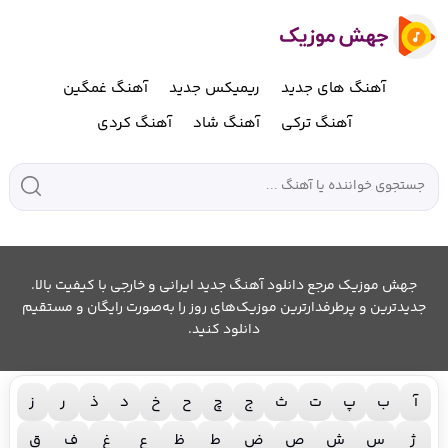
آهنگ های جدید
ریمیکس جدید
آهنگ غمگین
آهنگ ترکی
آهنگ شاد
آهنگ کردی
جهش موزیک مرجع دانلود آهنگ جدید ایرانی و خارجی با کیفیت بالا.
جدیدترین و پرطرفدارترین موزیک‌های روز را به‌صورت رایگان و مستقیم
دانلود کنید.
آ
ب
پ
ت
ث
ج
چ
ح
خ
د
ذ
ر
ز
ژ
س
ش
ص
ض
ط
ظ
ع
غ
ف
ق