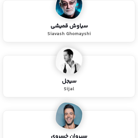
سیاوش قمیشی
Siavash Ghomayshi
سیجل
Sijal
سیروان خسروی