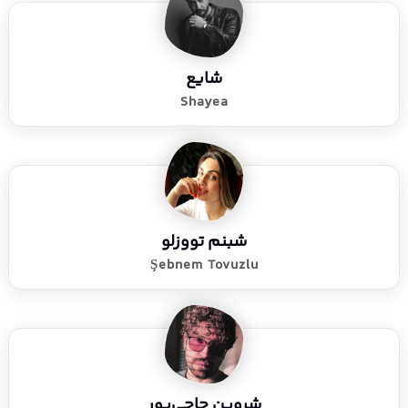
شایع
Shayea
شبنم تووزلو
Şebnem Tovuzlu
شروین حاجی‌پور