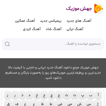
آهنگ های جدید
ریمیکس جدید
آهنگ غمگین
آهنگ ترکی
آهنگ شاد
آهنگ کردی
جهش موزیک مرجع دانلود آهنگ جدید ایرانی و خارجی با کیفیت بالا.
جدیدترین و پرطرفدارترین موزیک‌های روز را به‌صورت رایگان و مستقیم
دانلود کنید.
آ
ب
پ
ت
ث
ج
چ
ح
خ
د
ذ
ر
ز
ژ
س
ش
ص
ض
ط
ظ
ع
غ
ف
ق