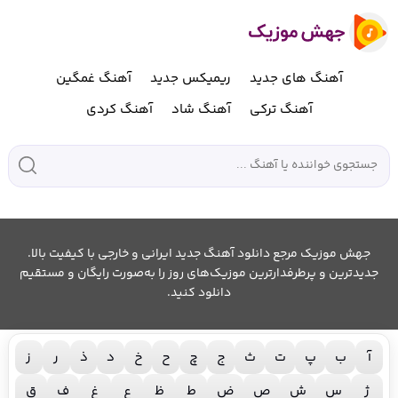
آهنگ های جدید
ریمیکس جدید
آهنگ غمگین
آهنگ ترکی
آهنگ شاد
آهنگ کردی
جهش موزیک مرجع دانلود آهنگ جدید ایرانی و خارجی با کیفیت بالا.
جدیدترین و پرطرفدارترین موزیک‌های روز را به‌صورت رایگان و مستقیم
دانلود کنید.
آ
ب
پ
ت
ث
ج
چ
ح
خ
د
ذ
ر
ز
ژ
س
ش
ص
ض
ط
ظ
ع
غ
ف
ق