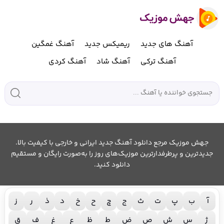
آهنگ های جدید
ریمیکس جدید
آهنگ غمگین
آهنگ ترکی
آهنگ شاد
آهنگ کردی
جهش موزیک مرجع دانلود آهنگ جدید ایرانی و خارجی با کیفیت بالا.
جدیدترین و پرطرفدارترین موزیک‌های روز را به‌صورت رایگان و مستقیم
دانلود کنید.
آ
ب
پ
ت
ث
ج
چ
ح
خ
د
ذ
ر
ز
ژ
س
ش
ص
ض
ط
ظ
ع
غ
ف
ق