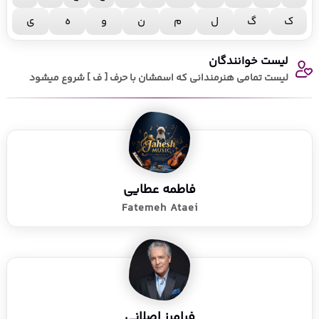
ک
گ
ل
م
ن
و
ه
ی
لیست خوانندگان
لیست تمامی هنرمندانی که اسمشان با حرف [ ف ] شروع میشود
فاطمه عطایی
Fatemeh Ataei
فرامرز اصلانی