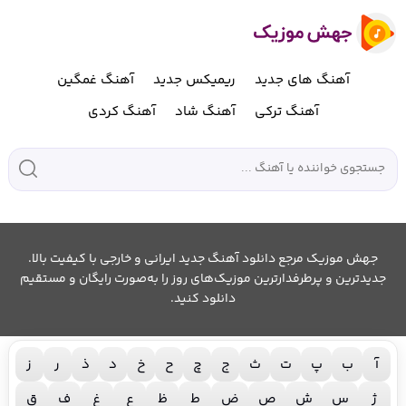
آهنگ های جدید
ریمیکس جدید
آهنگ غمگین
آهنگ ترکی
آهنگ شاد
آهنگ کردی
جهش موزیک مرجع دانلود آهنگ جدید ایرانی و خارجی با کیفیت بالا.
جدیدترین و پرطرفدارترین موزیک‌های روز را به‌صورت رایگان و مستقیم
دانلود کنید.
آ
ب
پ
ت
ث
ج
چ
ح
خ
د
ذ
ر
ز
ژ
س
ش
ص
ض
ط
ظ
ع
غ
ف
ق