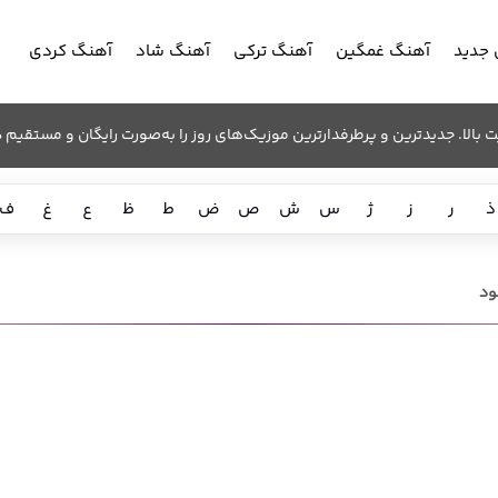
جدید
آهنگ غمگین
آهنگ ترکی
آهنگ شاد
آهنگ کردی
الا. جدیدترین و پرطرفدارترین موزیک‌های روز را به‌صورت رایگان و مستقیم د
ذ
ر
ز
ژ
س
ش
ص
ض
ط
ظ
ع
غ
ف
ود