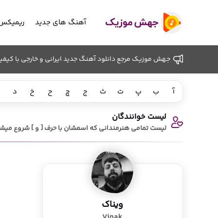
آهنگ های جدید
ریمیکس 
جهش موزیک مرجع دانلود آهنگ جدید ایرانی و خارجی با کیفیت ب
آ
ب
پ
ت
ث
ج
چ
ح
خ
د
لیست خوانندگان
لیست تمامی هنرمندانی که اسمشان با حرف [ و ] شروع میش
ویناک
Vinak