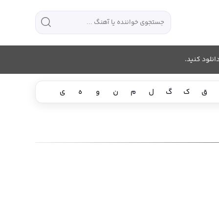
انلود کنید.
ق
ک
گ
ل
م
ن
و
ه
ی