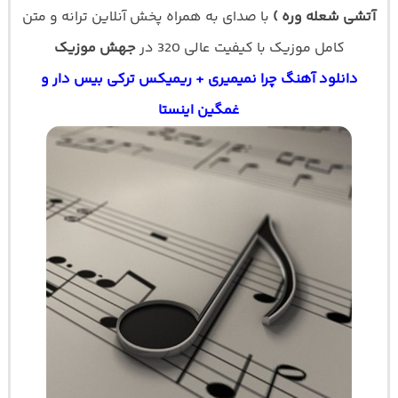
آتشی شعله وره )
با صدای
به همراه پخش آنلاین ترانه و متن
کامل موزیک با کیفیت عالی 320 در
جهش موزیک
دانلود آهنگ چرا نمیمیری + ریمیکس ترکی بیس دار و
غمگین اینستا