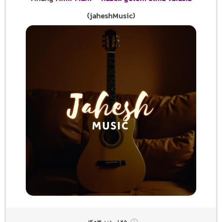
(jaheshMusic)