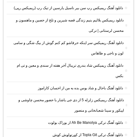
دانلود آهنگ ریمیکس رپ سن بیر ناسیل یارسین از تیک رپ (ریمیکس رپی)
دانلود ریمیکس بلالیم بنیم زندگی قصه شیرین و تلخ از حصین و ماهسون و
محسن لرستانی | ترکی
دانلود آهنگ ریمیکس سر اینکه حرفاشو کم کنم گوش از بیگ شگی و سامی
لون و ناجی و طاهاس
دانلود آهنگ ریمیکس شاد بندری تریبال آخر هفته از سندی و معین و تی ام
بکس
دانلود آهنگ باحال و شاد بوس بده به من از احسان کاراموز
دانلود آهنگ ریمیکس زلزله 5 از دی جی یاشار با حضور محسن چاوشی و
اپیکور و سینا شعبانخانی و منصور
دانلود آهنگ ترکی Ah Be Manolya از بوراک بولوت
دانلود آهنگ ترکی Topla Git از کورتولوش کوش