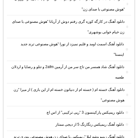
“هوش مصنوعی با صدای زن”
دانلود آهنگ در کارگه کوزه گری رفتم دوش از آریانا “هوش مصنوعی با صدای
زن خیام خوانی بوشهری”
دانلود آهنگ اسمت اومد و قلبم نمیزد از نورا “هوش مصنوعی ترند جدید
اینستا”
دانلود آهنگ شاد همسر من تاج سر من از آرمین 2afm و تتلو و رضایا و اردلان
طعمه
دانلود آهنگ خسته ام ( خسته ام از دنیاتون خسته ام از این بازی ) از میرا “زن
هوش مصنوعی”
دانلود ریمیکس پارکینسون 3 “رپی ترکیبی” از اس اچ
دانلود آهنگ ریمیکس رنگارنگ 5 از دیجی ممتاز
دانلود آهنگ زینبو وشه لیلا “ریمیکس با صدای زن هوش مصنوعی بندری ترند