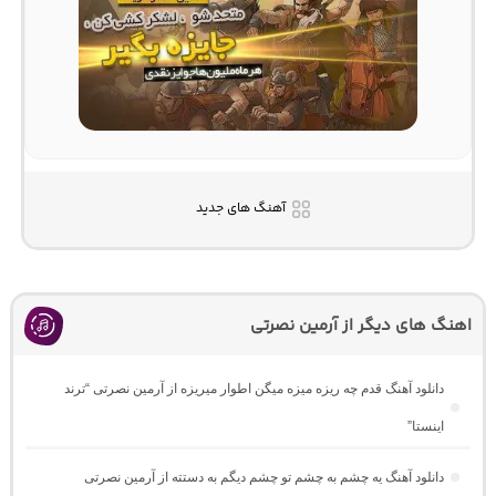
آهنگ های جدید
اهنگ های دیگر از آرمین نصرتی
دانلود آهنگ ﻗﺪم ﭼﻪ رﻳﺰه ﻣﻴﺰه ﻣﻴﮕﻦ اﻃﻮار ﻣﻴﺮﻳﺰه از آرمین نصرتی “ترند
اینستا”
دانلود آهنگ یه چشم به چشم تو چشم دیگم به دستته از آرمین نصرتی