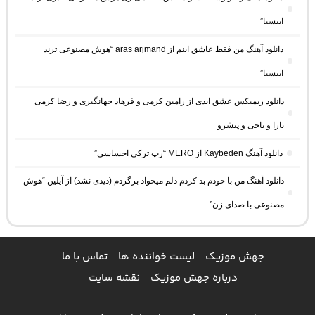
اینستا”
دانلود آهنگ من فقط عاشق اینم از aras arjmand “هوش مصنوعی ترند
اینستا”
دانلود ریمیکس عشق ابدی از رامین کرمی و فرهاد جهانگیری و رضا کرمی
تارا و ناجی و پیشرو
دانلود آهنگ Kaybeden از MERO “رپ ترکی احساسی”
دانلود آهنگ من با خودم بد کردم دلم میخواد برگردم (دیدی نشد) از آیلین “هوش
مصنوعی با صدای زن”
جهش موزیک
لیست خواننده ها
تماس با ما
درباره جهش موزیک
نقشه سایت