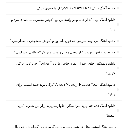
دانلود آهنگ ترکی Çoğu Gitti Azı Kaldı از ماهسون ترکی
دانلود آهنگ اونی که از همه بهتر واسه من بود “هوش مصنوعی با صدای مرد و
زن”
دانلود آهنگ چی اومد سر من که قول داده بودم “هوش مصنوعی با صدای مرد”
دانلود ریمیکس ریورب 4 از دیجی معین و میشاموزیکز “طولانی احساسی”
دانلود ریمیکس جای زخم از ایمان حاجی نژاد و آرین ای آر جی “رپی ترکی
کردی”
دانلود آهنگ Havası Yeter از Alisch Music “ترکی ترند جدید اینستا برای
ریلز”
دانلود آهنگ ﻗﺪم ﭼﻪ رﻳﺰه ﻣﻴﺰه ﻣﻴﮕﻦ اﻃﻮار ﻣﻴﺮﻳﺰه از آرمین نصرتی “ترند
اینستا”
دانلود آهنگ امشب مثل هر شب دوباره برات گریه کردم (کجایی) از فرووال