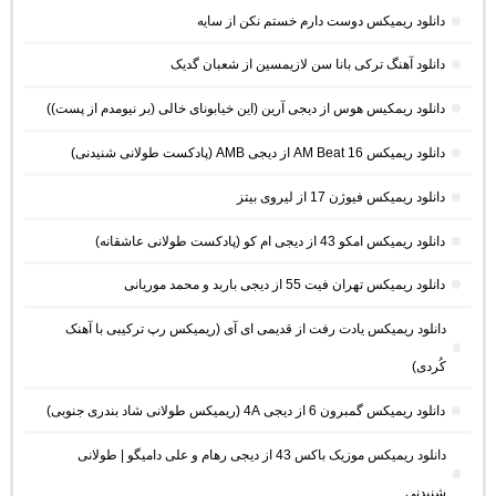
دانلود ریمیکس دوست دارم خستم نکن از سایه
دانلود آهنگ ترکی بانا سن لازیمسین از شعبان گدیک
دانلود ریمکیس هوس از دیجی آرین (این خیابونای خالی (بر نیومدم از پست))
دانلود ریمیکس AM Beat 16 از دیجی AMB (پادکست طولانی شنیدنی)
دانلود ریمیکس فیوژن 17 از لیروی بیتز
دانلود ریمیکس امکو 43 از دیجی ام کو (پادکست طولانی عاشقانه)
دانلود ریمیکس تهران فیت 55 از دیجی باربد و محمد موریانی
دانلود ریمیکس یادت رفت از قدیمی ای آی (ریمیکس رپ ترکیبی با آهنک
کُردی)
دانلود ریمیکس گمبرون 6 از دیجی 4A (ریمیکس طولانی شاد بندری جنوبی)
دانلود ریمیکس موزیک باکس 43 از دیجی رهام و علی دامیگو | طولانی
شنیدنی