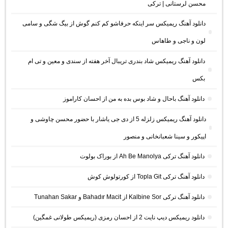
محسن لرستانی | ترکی
دانلود آهنگ ریمیکس سر اینکه حرفاشو کم کنم گوش از بیگ شگی و سامی
لون و ناجی و طاهاس
دانلود آهنگ ریمیکس شاد بندری تریبال آخر هفته از سندی و معین و تی ام
بکس
دانلود آهنگ باحال و شاد بوس بده به من از احسان کاراموز
دانلود آهنگ ریمیکس زلزله 5 از دی جی یاشار با حضور محسن چاوشی و
اپیکور و سینا شعبانخانی و منصور
دانلود آهنگ ترکی Ah Be Manolya از بوراک بولوت
دانلود آهنگ ترکی Topla Git از کورتولوش کوش
دانلود آهنگ ترکی Kalbine Sor از Bahadır Macit و Tunahan Sakar
دانلود ریمیکس دیپ نایت 2 از احسان رمزی (ریمیکس طولانی غمگین)