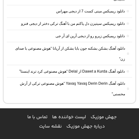
دانلود ریمیکس مینی کست 7 از دیجی مهراس
دانلود ریمیکس سیتیزن دل پاکتم من با آهنگ ترکی دختر از دیجی فنزو
دانلود ریمیکس زیرو رو از دیجی آرین ای آر جی
دانلود آهنگ بشکن بشکنه جون بابا بشکن از آریانا “هوش مصنوعی با صدای
زن”
دانلود آهنگ Dawet a Kurda از Delal “هوش مصنوعی کرد ترند اینستا”
دانلود آهنگ Yavaş Yavaş Derin Derin “هوش مصنوعی ترکی از آرش
محسنی”
جهش موزیک
لیست خواننده ها
تماس با ما
درباره جهش موزیک
نقشه سایت