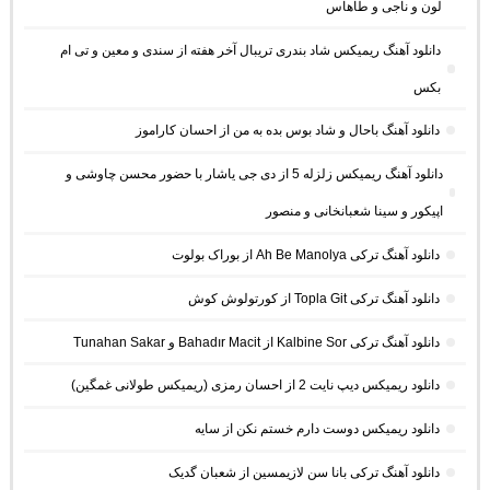
لون و ناجی و طاهاس
دانلود آهنگ ریمیکس شاد بندری تریبال آخر هفته از سندی و معین و تی ام
بکس
دانلود آهنگ باحال و شاد بوس بده به من از احسان کاراموز
دانلود آهنگ ریمیکس زلزله 5 از دی جی یاشار با حضور محسن چاوشی و
اپیکور و سینا شعبانخانی و منصور
دانلود آهنگ ترکی Ah Be Manolya از بوراک بولوت
دانلود آهنگ ترکی Topla Git از کورتولوش کوش
دانلود آهنگ ترکی Kalbine Sor از Bahadır Macit و Tunahan Sakar
دانلود ریمیکس دیپ نایت 2 از احسان رمزی (ریمیکس طولانی غمگین)
دانلود ریمیکس دوست دارم خستم نکن از سایه
دانلود آهنگ ترکی بانا سن لازیمسین از شعبان گدیک