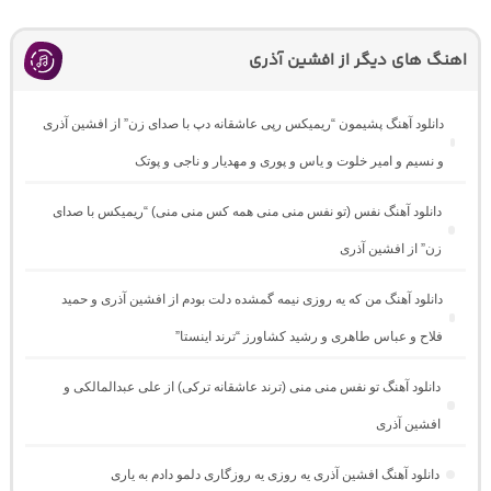
اهنگ های دیگر از افشین آذری
دانلود آهنگ پشیمون “ریمیکس رپی عاشقانه دپ با صدای زن” از افشین آذری
و نسیم و امیر خلوت و یاس و پوری و مهدیار و ناجی و پوتک
دانلود آهنگ نفس (تو نفس منی منی همه کس منی منی) “ریمیکس با صدای
زن” از افشین آذری
دانلود آهنگ من که یه روزی نیمه گمشده دلت بودم از افشین آذری و حمید
فلاح و عباس طاهری و رشید کشاورز “ترند اینستا”
دانلود آهنگ تو نفس منی منی (ترند عاشقانه ترکی) از علی عبدالمالکی و
افشین آذری
دانلود آهنگ افشین آذری یه روزی یه روزگاری دلمو دادم به یاری