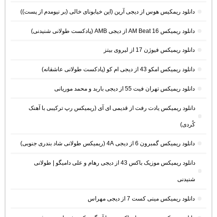
دانلود ریمکیس هوس از دیجی آرین (این خیابونای خالی (بر نیومدم از پست))
دانلود ریمیکس AM Beat 16 از دیجی AMB (پادکست طولانی شنیدنی)
دانلود ریمیکس فیوژن 17 از لیروی بیتز
دانلود ریمیکس امکو 43 از دیجی ام کو (پادکست طولانی عاشقانه)
دانلود ریمیکس تهران فیت 55 از دیجی باربد و محمد موریانی
دانلود ریمیکس یادت رفت از قدیمی ای آی (ریمیکس رپ ترکیبی با آهنک
کُردی)
دانلود ریمیکس گمبرون 6 از دیجی 4A (ریمیکس طولانی شاد بندری جنوبی)
دانلود ریمیکس موزیک باکس 43 از دیجی رهام و علی دامیگو | طولانی
شنیدنی
دانلود ریمیکس مینی کست 7 از دیجی مهراس