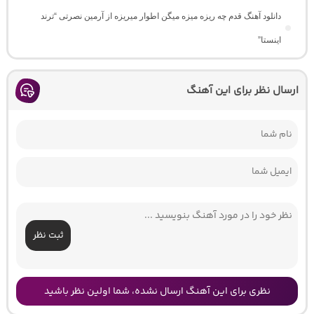
دانلود آهنگ ﻗﺪم ﭼﻪ رﻳﺰه ﻣﻴﺰه ﻣﻴﮕﻦ اﻃﻮار ﻣﻴﺮﻳﺰه از آرمین نصرتی “ترند
اینستا”
ارسال نظر برای این آهنگ
ثبت نظر
نظری برای این آهنگ ارسال نشده، شما اولین نظر باشید