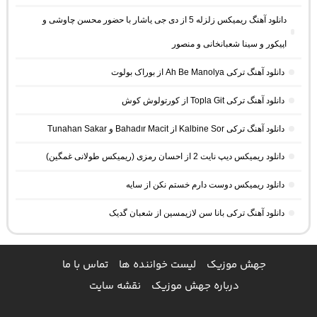
دانلود آهنگ ریمیکس زلزله 5 از دی جی یاشار با حضور محسن چاوشی و
اپیکور و سینا شعبانخانی و منصور
دانلود آهنگ ترکی Ah Be Manolya از بوراک بولوت
دانلود آهنگ ترکی Topla Git از کورتولوش کوش
دانلود آهنگ ترکی Kalbine Sor از Bahadır Macit و Tunahan Sakar
دانلود ریمیکس دیپ نایت 2 از احسان رمزی (ریمیکس طولانی غمگین)
دانلود ریمیکس دوست دارم خستم نکن از سایه
دانلود آهنگ ترکی بانا سن لازیمسین از شعبان گدیک
جهش موزیک
لیست خواننده ها
تماس با ما
درباره جهش موزیک
نقشه سایت