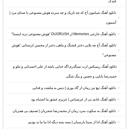
فندک
دانلود آهنگ شبامون آخ که چه تاریک و چه سرده هوش مصنوعی با صدای مرد |
آسمون
دانلود آهنگ خارجی Memories از DUORUSH “هوش مصنوعی ترند اینستا”
دانلود آهنگ آخ چه بلایی دختر قشنگ و ماهی دختر از محسن لرستانی “هوش
مصنوعی”
دانلود آهنگ ریمیکس ازت نمیگذرم اگه خدایی باشه از علی احمدیانی و تتلو و
حمیدرضا بابایی و حصین و بیگ شگی
دانلود آهنگ تیغ تیز زمان از گاد پوری | دیس به ملتفت و فدایی
دانلود آهنگ عادی نی از عرشیاس | عزیزم عشق ما اشتباه بود
دانلود آهنگ به سکوت سرد زمان از محمدرضا شجریان | تصنیف بی همزبان
دانلود آهنگ ادا از سینا پارسیان | بسه بسه دیگه ادا نیا ما بد بودیم