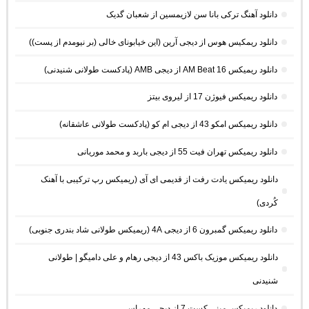
دانلود آهنگ ترکی بانا سن لازیمسین از شعبان گدیک
دانلود ریمکیس هوس از دیجی آرین (این خیابونای خالی (بر نیومدم از پست))
دانلود ریمیکس AM Beat 16 از دیجی AMB (پادکست طولانی شنیدنی)
دانلود ریمیکس فیوژن 17 از لیروی بیتز
دانلود ریمیکس امکو 43 از دیجی ام کو (پادکست طولانی عاشقانه)
دانلود ریمیکس تهران فیت 55 از دیجی باربد و محمد موریانی
دانلود ریمیکس یادت رفت از قدیمی ای آی (ریمیکس رپ ترکیبی با آهنک
کُردی)
دانلود ریمیکس گمبرون 6 از دیجی 4A (ریمیکس طولانی شاد بندری جنوبی)
دانلود ریمیکس موزیک باکس 43 از دیجی رهام و علی دامیگو | طولانی
شنیدنی
دانلود ریمیکس مینی کست 7 از دیجی مهراس