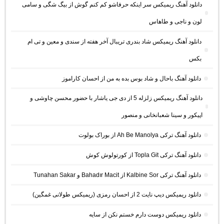
دانلود آهنگ ریمیکس سر اینکه حرفاشو کم کنم گوش از بیگ شگی و سامی
لون و ناجی و طاهاس
دانلود آهنگ ریمیکس شاد بندری تریبال آخر هفته از سندی و معین و تی ام
بکس
دانلود آهنگ باحال و شاد بوس بده به من از احسان کاراموز
دانلود آهنگ ریمیکس زلزله 5 از دی جی یاشار با حضور محسن چاوشی و
اپیکور و سینا شعبانخانی و منصور
دانلود آهنگ ترکی Ah Be Manolya از بوراک بولوت
دانلود آهنگ ترکی Topla Git از کورتولوش کوش
دانلود آهنگ ترکی Kalbine Sor از Bahadır Macit و Tunahan Sakar
دانلود ریمیکس دیپ نایت 2 از احسان رمزی (ریمیکس طولانی غمگین)
دانلود ریمیکس دوست دارم خستم نکن از سایه