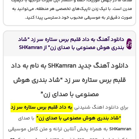
هدف ما در جهش موزیک، حفظ و انتشار این میراث گرانبها با کیفیت
مدرن است. با تیک زدن تاپیک‌های تخصصی هر منطقه، می‌توانید به
صورت دقیق‌تر به موسیقی محبوب خود دسترسی پیدا کنید.
دانلود آهنگ به داد قلبم برس ستاره سر زد “شاد
بندری هوش مصنوعی با صدای زن” از SHKamran
دانلود آهنگ جدید SHKamran به نام به داد
قلبم برس ستاره سر زد “شاد بندری هوش
مصنوعی با صدای زن”
برای دانلود اهنگ شنیدنی
به داد قلبم برس ستاره سر زد
“شاد بندری هوش مصنوعی با صدای زن”
با صدای
SHKamran
به همراه پخش آنلاین ترانه و متن کامل موسیقی