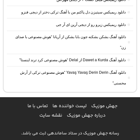
دانلود ریمیکس سیتیزن دل پاکتم من با آهنگ ترکی دختر از دیجی فنزو
دانلود ریمیکس زیرو رو از دیجی آرین ای آر جی
دانلود آهنگ بشکن بشکنه جون بابا بشکن از آریانا “هوش مصنوعی با صدای
زن”
دانلود آهنگ Dawet a Kurda از Delal “هوش مصنوعی کرد ترند اینستا”
دانلود آهنگ Yavaş Yavaş Derin Derin “هوش مصنوعی ترکی از آرش
محسنی”
جهش موزیک
لیست خواننده ها
تماس با ما
درباره جهش موزیک
نقشه سایت
رسانه جهش موزیک در ستاد ساماندهی ثبت می باشد.