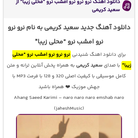
دانلود آهنگ نرو نرو نرو امشب نرو “محلی زیبا” از
سعید کریمی
دانلود آهنگ جدید سعید کریمی به نام نرو نرو
نرو امشب نرو “محلی زیبا”
برای دانلود اهنگ شنیدنی
نرو نرو نرو امشب نرو “محلی
زیبا”
با صدای
سعید کریمی
به همراه پخش آنلاین ترانه و متن
کامل موسیقی با کیفیت اصلی 320 و 128 با فرمت MP3 با
جهش موزیک ❤️ همراه باشید
Ahang Saeed Karimi – naro naro naro emshab naro
(jaheshMusic)