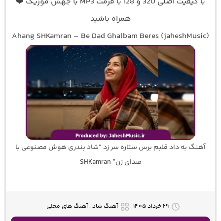
با کیفیت اصلی 320 و 128 با فرمت MP3 با جهش موزیک ❤️
همراه باشید
Ahang SHKamran – Be Dad Ghalbam Beres (jaheshMusic)
آهنگ به داد قلبم برس ستاره سر زد “شاد بندری هوش مصنوعی با
صدای زن” SHKamran
۲۹ خرداد ۱۴۰۵
آهنگ شاد , آهنگ های محلی