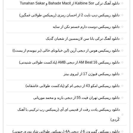
دانلود آهنگ ترکی Kalbine Sor از Bahadır Macit و Tunahan Sakar
دانلود ریمیکس دیپ نایت 2 از احسان رمزی (ریمیکس طولانی غمگین)
دانلود ریمیکس دوست دارم خستم نکن از سایه
دانلود آهنگ ترکی بانا سن لازیمسین از شعبان گدیک
دانلود ریمکیس هوس از دیجی آرین (این خیابونای خالی (بر نیومدم از پست))
دانلود ریمیکس AM Beat 16 از دیجی AMB (پادکست طولانی شنیدنی)
دانلود ریمیکس فیوژن 17 از لیروی بیتز
دانلود ریمیکس امکو 43 از دیجی ام کو (پادکست طولانی عاشقانه)
دانلود ریمیکس تهران فیت 55 از دیجی باربد و محمد موریانی
دانلود ریمیکس یادت رفت از قدیمی ای آی (ریمیکس رپ ترکیبی با آهنک
کُردی)
دانلود ریمیکس گمبرون 6 از دیجی 4A (ریمیکس طولانی شاد بندری جنوبی)