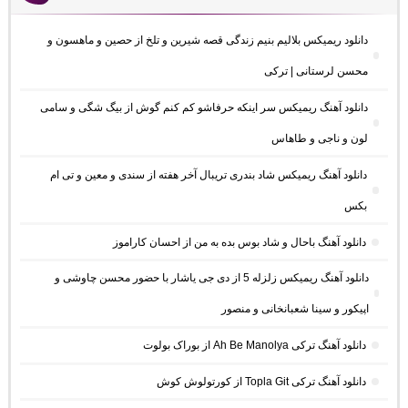
دانلود ریمیکس بلالیم بنیم زندگی قصه شیرین و تلخ از حصین و ماهسون و
محسن لرستانی | ترکی
دانلود آهنگ ریمیکس سر اینکه حرفاشو کم کنم گوش از بیگ شگی و سامی
لون و ناجی و طاهاس
دانلود آهنگ ریمیکس شاد بندری تریبال آخر هفته از سندی و معین و تی ام
بکس
دانلود آهنگ باحال و شاد بوس بده به من از احسان کاراموز
دانلود آهنگ ریمیکس زلزله 5 از دی جی یاشار با حضور محسن چاوشی و
اپیکور و سینا شعبانخانی و منصور
دانلود آهنگ ترکی Ah Be Manolya از بوراک بولوت
دانلود آهنگ ترکی Topla Git از کورتولوش کوش