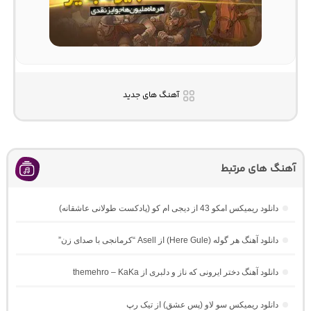
آهنگ های جدید
آهنگ های مرتبط
دانلود ریمیکس امکو 43 از دیجی ام کو (پادکست طولانی عاشقانه)
دانلود آهنگ هر گوله (Here Gule) از Asell “کرمانجی با صدای زن”
دانلود آهنگ دختر ایرونی که ناز و دلبری از themehro – KaKa
دانلود ریمیکس سو لاو (پس عشق) از تیک رپ