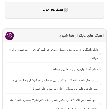
آهنگ های جدید
اهنگ های دیگر از رضا شیری
دانلود آهنگ بازم شب شد و دلتنگی دیدی اخر گمم کردی از رضا شیری و آوای
مهتاب
دانلود آهنگ بارون از رضا شیری و ماهد
دانلود آهنگ یادت باشه 2 “ریمیکس رپی احساسی غمگین” از رضا شیری و
امیر خلوت و دانیال و مسلک و علی صاعقه و علی سورنا
دانلود آهنگ جم کلاب ۱۲۲ ریمیکس پاییزی قفلی” از تتلو × محسن یگانه × علی
یاسینی × رضا شیری × مهدی احمدوند