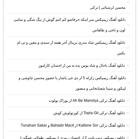
محسن لرستانی | ترکی
دانلود آهنگ ریمیکس سر اینکه حرفاشو کم کنم گوش از بیگ شگی و سامی
لون و ناجی و طاهاس
دانلود آهنگ ریمیکس شاد بندری تریبال آخر هفته از سندی و معین و تی ام
بکس
دانلود آهنگ باحال و شاد بوس بده به من از احسان کاراموز
دانلود آهنگ ریمیکس زلزله 5 از دی جی یاشار با حضور محسن چاوشی و
اپیکور و سینا شعبانخانی و منصور
دانلود آهنگ ترکی Ah Be Manolya از بوراک بولوت
دانلود آهنگ ترکی Topla Git از کورتولوش کوش
دانلود آهنگ ترکی Kalbine Sor از Bahadır Macit و Tunahan Sakar
دانلود ریمیکس دیپ نایت 2 از احسان رمزی (ریمیکس طولانی غمگین)