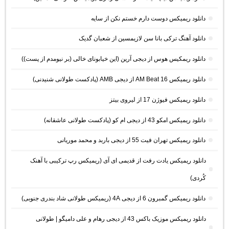
دانلود ریمیکس دوست دارم خستم نکن از سایه
دانلود آهنگ ترکی بانا سن لازیمسین از شعبان گدیک
دانلود ریمکیس هوس از دیجی آرین (این خیابونای خالی (بر نیومدم از پست))
دانلود ریمیکس AM Beat 16 از دیجی AMB (پادکست طولانی شنیدنی)
دانلود ریمیکس فیوژن 17 از لیروی بیتز
دانلود ریمیکس امکو 43 از دیجی ام کو (پادکست طولانی عاشقانه)
دانلود ریمیکس تهران فیت 55 از دیجی باربد و محمد موریانی
دانلود ریمیکس یادت رفت از قدیمی ای آی (ریمیکس رپ ترکیبی با آهنک
کُردی)
دانلود ریمیکس گمبرون 6 از دیجی 4A (ریمیکس طولانی شاد بندری جنوبی)
دانلود ریمیکس موزیک باکس 43 از دیجی رهام و علی دامیگو | طولانی