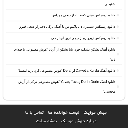
شنیدنی
دانلود ریمیکس مینی کست 7 از دیجی مهراس
دانلود ریمیکس سیتیزن دل پاکتم من با آهنگ ترکی دختر از دیجی فنزو
دانلود ریمیکس زیرو رو از دیجی آرین ای آر جی
دانلود آهنگ بشکن بشکنه جون بابا بشکن از آریانا “هوش مصنوعی با صدای
زن”
دانلود آهنگ Dawet a Kurda از Delal “هوش مصنوعی کرد ترند اینستا”
دانلود آهنگ Yavaş Yavaş Derin Derin “هوش مصنوعی ترکی از آرش
محسنی”
جهش موزیک
لیست خواننده ها
تماس با ما
درباره جهش موزیک
نقشه سایت