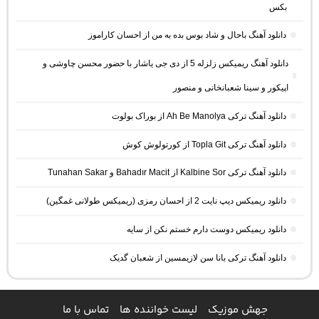
بکس
دانلود آهنگ باحال و شاد بوس بده به من از احسان کاراموز
دانلود آهنگ ریمیکس زلزله 5 از دی جی یاشار با حضور محسن چاوشی و
اپیکور و سینا شعبانخانی و منصور
دانلود آهنگ ترکی Ah Be Manolya از بوراک بولوت
دانلود آهنگ ترکی Topla Git از کورتولوش کوش
دانلود آهنگ ترکی Kalbine Sor از Bahadır Macit و Tunahan Sakar
دانلود ریمیکس دیپ نایت 2 از احسان رمزی (ریمیکس طولانی غمگین)
دانلود ریمیکس دوست دارم خستم نکن از سایه
دانلود آهنگ ترکی بانا سن لازیمسین از شعبان گدیک
جهش موزیک
لیست خواننده ها
تماس با ما