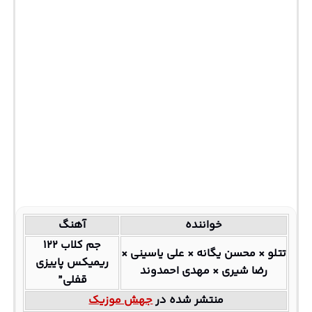
خواننده
آهنگ
جم کلاب ۱۲۲
تتلو × محسن یگانه × علی یاسینی ×
ریمیکس پاییزی
رضا شیری × مهدی احمدوند
قفلی”
منتشر شده در
جهش موزیک