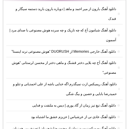
دانلود آهنگ بارون از میر احمد و ماهد | دوباره بارون بارید دستمه سیگار و
فندک
دانلود آهنگ شبامون آخ که چه تاریک و چه سرده هوش مصنوعی با صدای مرد |
آسمون
دانلود آهنگ خارجی Memories از DUORUSH “هوش مصنوعی ترند اینستا”
دانلود آهنگ آخ چه بلایی دختر قشنگ و ماهی دختر از محسن لرستانی “هوش
مصنوعی”
دانلود آهنگ ریمیکس ازت نمیگذرم اگه خدایی باشه از علی احمدیانی و تتلو و
حمیدرضا بابایی و حصین و بیگ شگی
دانلود آهنگ تیغ تیز زمان از گاد پوری | دیس به ملتفت و فدایی
دانلود آهنگ عادی نی از عرشیاس | عزیزم عشق ما اشتباه بود
دانلود آهنگ به سکوت سرد زمان از محمدرضا شجریان | تصنیف بی همزبان