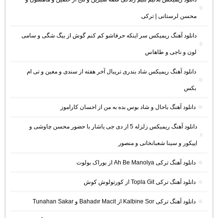
محسن لرستانی | ترکی
دانلود آهنگ ریمیکس سر اینکه حرفاشو کم کنم گوش از بیگ شگی و سامی
لون و ناجی و طاهاس
دانلود آهنگ ریمیکس شاد بندری تریبال آخر هفته از سندی و معین و تی ام
بکس
دانلود آهنگ باحال و شاد بوس بده به من از احسان کاراموز
دانلود آهنگ ریمیکس زلزله 5 از دی جی یاشار با حضور محسن چاوشی و
اپیکور و سینا شعبانخانی و منصور
دانلود آهنگ ترکی Ah Be Manolya از بوراک بولوت
دانلود آهنگ ترکی Topla Git از کورتولوش کوش
دانلود آهنگ ترکی Kalbine Sor از Bahadır Macit و Tunahan Sakar