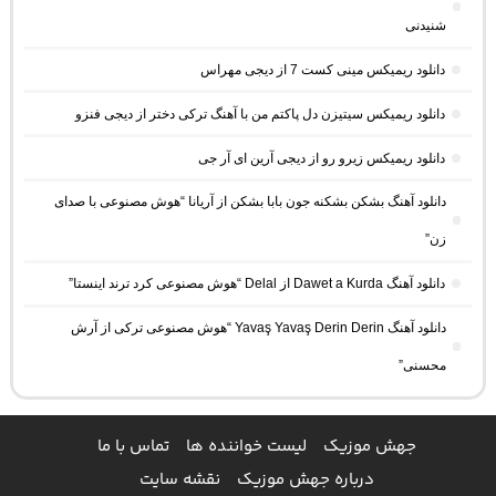
شنیدنی
دانلود ریمیکس مینی کست 7 از دیجی مهراس
دانلود ریمیکس سیتیزن دل پاکتم من با آهنگ ترکی دختر از دیجی فنزو
دانلود ریمیکس زیرو رو از دیجی آرین ای آر جی
دانلود آهنگ بشکن بشکنه جون بابا بشکن از آریانا “هوش مصنوعی با صدای
زن”
دانلود آهنگ Dawet a Kurda از Delal “هوش مصنوعی کرد ترند اینستا”
دانلود آهنگ Yavaş Yavaş Derin Derin “هوش مصنوعی ترکی از آرش
محسنی”
جهش موزیک
لیست خواننده ها
تماس با ما
درباره جهش موزیک
نقشه سایت