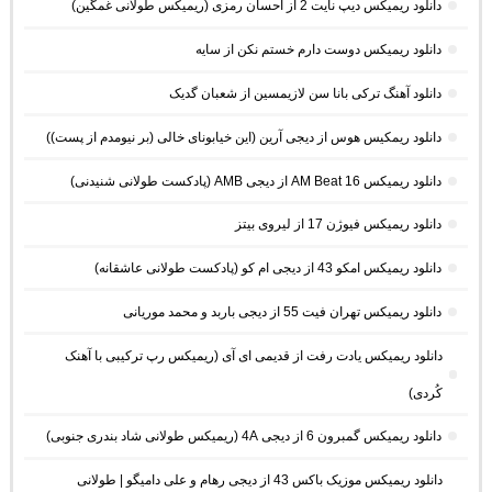
دانلود ریمیکس دیپ نایت 2 از احسان رمزی (ریمیکس طولانی غمگین)
دانلود ریمیکس دوست دارم خستم نکن از سایه
دانلود آهنگ ترکی بانا سن لازیمسین از شعبان گدیک
دانلود ریمکیس هوس از دیجی آرین (این خیابونای خالی (بر نیومدم از پست))
دانلود ریمیکس AM Beat 16 از دیجی AMB (پادکست طولانی شنیدنی)
دانلود ریمیکس فیوژن 17 از لیروی بیتز
دانلود ریمیکس امکو 43 از دیجی ام کو (پادکست طولانی عاشقانه)
دانلود ریمیکس تهران فیت 55 از دیجی باربد و محمد موریانی
دانلود ریمیکس یادت رفت از قدیمی ای آی (ریمیکس رپ ترکیبی با آهنک
کُردی)
دانلود ریمیکس گمبرون 6 از دیجی 4A (ریمیکس طولانی شاد بندری جنوبی)
دانلود ریمیکس موزیک باکس 43 از دیجی رهام و علی دامیگو | طولانی