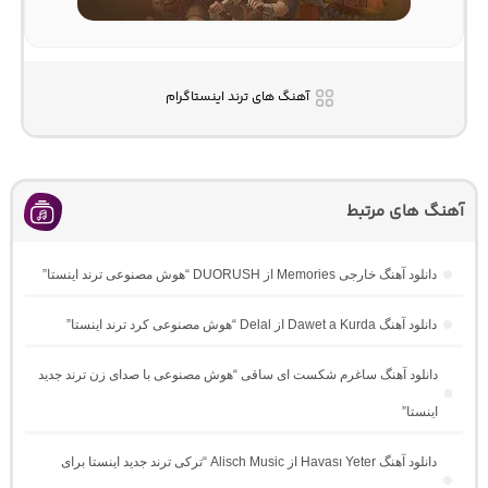
آهنگ های ترند اینستاگرام
آهنگ های مرتبط
دانلود آهنگ خارجی Memories از DUORUSH “هوش مصنوعی ترند اینستا”
دانلود آهنگ Dawet a Kurda از Delal “هوش مصنوعی کرد ترند اینستا”
دانلود آهنگ ساغرم شکست ای ساقی “هوش مصنوعی با صدای زن ترند جدید
اینستا”
دانلود آهنگ Havası Yeter از Alisch Music “ترکی ترند جدید اینستا برای