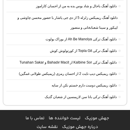
دانلود آهنگ باحال و شاد بوس بده به من از احسان کاراموز
دانلود آهنگ ریمیکس زلزله 5 از دی جی یاشار با حضور محسن چاوشی و
اپیکور و سینا شعبانخانی و منصور
دانلود آهنگ ترکی Ah Be Manolya از بوراک بولوت
دانلود آهنگ ترکی Topla Git از کورتولوش کوش
دانلود آهنگ ترکی Kalbine Sor از Bahadır Macit و Tunahan Sakar
دانلود ریمیکس دیپ نایت 2 از احسان رمزی (ریمیکس طولانی غمگین)
دانلود ریمیکس دوست دارم خستم نکن از سایه
دانلود آهنگ ترکی بانا سن لازیمسین از شعبان گدیک
جهش موزیک
لیست خواننده ها
تماس با ما
درباره جهش موزیک
نقشه سایت