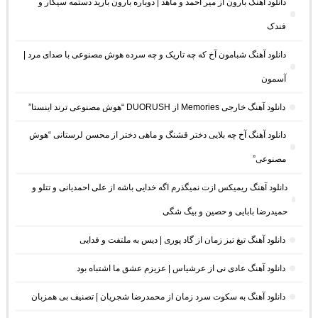
دانلود آهنگ بارون از میر احمد و ماهد | دوباره بارون بارید دستمه سیگار و
فندک
دانلود آهنگ شبامون آخ که چه تاریک و چه سرده هوش مصنوعی با صدای مرد |
آسمون
دانلود آهنگ خارجی Memories از DUORUSH “هوش مصنوعی ترند اینستا”
دانلود آهنگ آخ چه بلایی دختر قشنگ و ماهی دختر از محسن لرستانی “هوش
مصنوعی”
دانلود آهنگ ریمیکس ازت نمیگذرم اگه خدایی باشه از علی احمدیانی و تتلو و
حمیدرضا بابایی و حصین و بیگ شگی
دانلود آهنگ تیغ تیز زمان از گاد پوری | دیس به ملتفت و فدایی
دانلود آهنگ عادی نی از عرشیاس | عزیزم عشق ما اشتباه بود
دانلود آهنگ به سکوت سرد زمان از محمدرضا شجریان | تصنیف بی همزبان