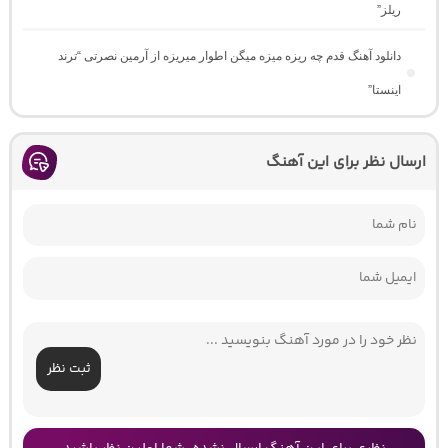
ریلز”
دانلود آهنگ ﻗﺪم ﭼﻪ رﻳﺰه ﻣﻴﺰه ﻣﻴﮕﻦ اﻃﻮار ﻣﻴﺮﻳﺰه از آرمین نصرتی “ترند
اینستا”
ارسال نظر برای این آهنگ
ثبت نظر