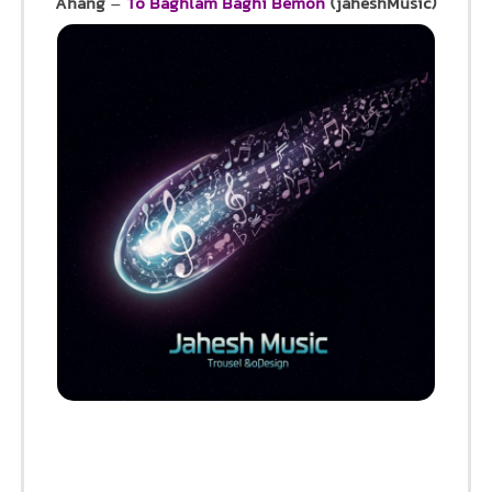
Ahang
–
To Baghlam Baghi Bemon
(jaheshMusic)