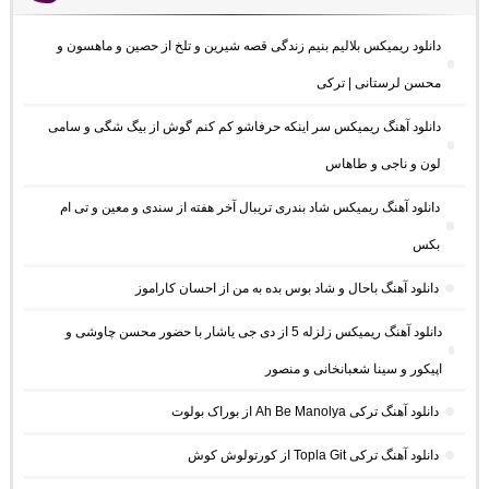
دانلود ریمیکس بلالیم بنیم زندگی قصه شیرین و تلخ از حصین و ماهسون و
محسن لرستانی | ترکی
دانلود آهنگ ریمیکس سر اینکه حرفاشو کم کنم گوش از بیگ شگی و سامی
لون و ناجی و طاهاس
دانلود آهنگ ریمیکس شاد بندری تریبال آخر هفته از سندی و معین و تی ام
بکس
دانلود آهنگ باحال و شاد بوس بده به من از احسان کاراموز
دانلود آهنگ ریمیکس زلزله 5 از دی جی یاشار با حضور محسن چاوشی و
اپیکور و سینا شعبانخانی و منصور
دانلود آهنگ ترکی Ah Be Manolya از بوراک بولوت
دانلود آهنگ ترکی Topla Git از کورتولوش کوش