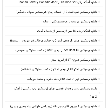
دانلود آهنگ ترکی Kalbine Sor از Bahadır Macit و Tunahan Sakar
دانلود ریمیکس دیپ نایت 2 از احسان رمزی (ریمیکس طولانی غمگین)
دانلود ریمیکس دوست دارم خستم نکن از سایه
دانلود آهنگ ترکی بانا سن لازیمسین از شعبان گدیک
دانلود ریمکیس هوس از دیجی آرین (این خیابونای خالی (بر نیومدم از پست))
دانلود ریمیکس AM Beat 16 از دیجی AMB (پادکست طولانی شنیدنی)
دانلود ریمیکس فیوژن 17 از لیروی بیتز
دانلود ریمیکس امکو 43 از دیجی ام کو (پادکست طولانی عاشقانه)
دانلود ریمیکس تهران فیت 55 از دیجی باربد و محمد موریانی
دانلود ریمیکس یادت رفت از قدیمی ای آی (ریمیکس رپ ترکیبی با آهنک
کُردی)
دانلود ریمیکس گمبرون 6 از دیجی 4A (ریمیکس طولانی شاد بندری جنوبی)