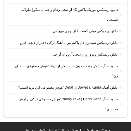
دانلود ریمیکس موزیک باکس 43 از دیجی رهام و علی دامیگو | طولانی
شنیدنی
دانلود ریمیکس مینی کست 7 از دیجی مهراس
دانلود ریمیکس سیتیزن دل پاکتم من با آهنگ ترکی دختر از دیجی فنزو
دانلود ریمیکس زیرو رو از دیجی آرین ای آر جی
دانلود آهنگ بشکن بشکنه جون بابا بشکن از آریانا “هوش مصنوعی با صدای
زن”
دانلود آهنگ Dawet a Kurda از Delal “هوش مصنوعی کرد ترند اینستا”
دانلود آهنگ Yavaş Yavaş Derin Derin “هوش مصنوعی ترکی از آرش
محسنی”
جهش موزیک
لیست خواننده ها
تماس با ما