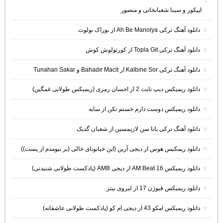
اپیکور و سینا شعبانخانی و منصور
دانلود آهنگ ترکی Ah Be Manolya از بوراک بولوت
دانلود آهنگ ترکی Topla Git از کورتولوش کوش
دانلود آهنگ ترکی Kalbine Sor از Bahadır Macit و Tunahan Sakar
دانلود ریمیکس دیپ نایت 2 از احسان رمزی (ریمیکس طولانی غمگین)
دانلود ریمیکس دوست دارم خستم نکن از سایه
دانلود آهنگ ترکی بانا سن لازیمسین از شعبان گدیک
دانلود ریمکیس هوس از دیجی آرین (این خیابونای خالی (بر نیومدم از پست))
دانلود ریمیکس AM Beat 16 از دیجی AMB (پادکست طولانی شنیدنی)
دانلود ریمیکس فیوژن 17 از لیروی بیتز
دانلود ریمیکس امکو 43 از دیجی ام کو (پادکست طولانی عاشقانه)