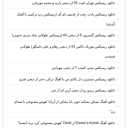
دانلود ریمیکس تهران فیت 55 از دیجی باربد و محمد موریانی
دانلود ریمیکس یادت رفت از قدیمی ای آی (ریمیکس رپ ترکیبی با آهنک
کُردی)
دانلود ریمیکس گمبرون 6 از دیجی 4A (ریمیکس طولانی شاد بندری جنوبی)
دانلود ریمیکس موزیک باکس 43 از دیجی رهام و علی دامیگو | طولانی
شنیدنی
دانلود ریمیکس مینی کست 7 از دیجی مهراس
دانلود ریمیکس سیتیزن دل پاکتم من با آهنگ ترکی دختر از دیجی فنزو
دانلود ریمیکس زیرو رو از دیجی آرین ای آر جی
دانلود آهنگ بشکن بشکنه جون بابا بشکن از آریانا “هوش مصنوعی با صدای
زن”
دانلود آهنگ Dawet a Kurda از Delal “هوش مصنوعی کرد ترند اینستا”