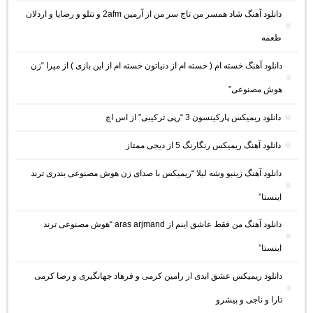
دانلود آهنگ شاد همسر من تاج سر من از آرمین 2afm و تتلو و رضایا و اردلان
طعمه
دانلود آهنگ خسته ام ( خسته ام از دنیاتون خسته ام از این بازی ) از میرا “زن
هوش مصنوعی”
دانلود ریمیکس پارکینسون 3 “رپی ترکیبی” از اس اچ
دانلود آهنگ ریمیکس رنگارنگ 5 از دیجی ممتاز
دانلود آهنگ زینبو وشه لیلا “ریمیکس با صدای زن هوش مصنوعی بندری ترند
اینستا”
دانلود آهنگ من فقط عاشق اینم از aras arjmand “هوش مصنوعی ترند
اینستا”
دانلود ریمیکس عشق ابدی از رامین کرمی و فرهاد جهانگیری و رضا کرمی
تارا و ناجی و پیشرو