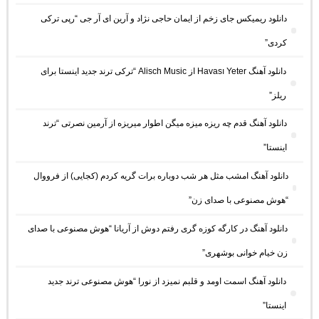
دانلود ریمیکس جای زخم از ایمان حاجی نژاد و آرین ای آر جی “رپی ترکی
کردی”
دانلود آهنگ Havası Yeter از Alisch Music “ترکی ترند جدید اینستا برای
ریلز”
دانلود آهنگ ﻗﺪم ﭼﻪ رﻳﺰه ﻣﻴﺰه ﻣﻴﮕﻦ اﻃﻮار ﻣﻴﺮﻳﺰه از آرمین نصرتی “ترند
اینستا”
دانلود آهنگ امشب مثل هر شب دوباره برات گریه کردم (کجایی) از فرووال
“هوش مصنوعی با صدای زن”
دانلود آهنگ در کارگه کوزه گری رفتم دوش از آریانا “هوش مصنوعی با صدای
زن خیام خوانی بوشهری”
دانلود آهنگ اسمت اومد و قلبم نمیزد از نورا “هوش مصنوعی ترند جدید
اینستا”