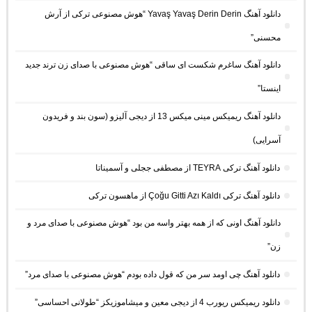
دانلود آهنگ Yavaş Yavaş Derin Derin “هوش مصنوعی ترکی از آرش
محسنی”
دانلود آهنگ ساغرم شکست ای ساقی “هوش مصنوعی با صدای زن ترند جدید
اینستا”
دانلود آهنگ ریمیکس مینی میکس 13 از دیجی آلیزو (سون بند و فریدون
آسرایی)
دانلود آهنگ ترکی TEYRA از مصطفی ججلی و آسمیناتا
دانلود آهنگ ترکی Çoğu Gitti Azı Kaldı از ماهسون ترکی
دانلود آهنگ اونی که از همه بهتر واسه من بود “هوش مصنوعی با صدای مرد و
زن”
دانلود آهنگ چی اومد سر من که قول داده بودم “هوش مصنوعی با صدای مرد”
دانلود ریمیکس ریورب 4 از دیجی معین و میشاموزیکز “طولانی احساسی”