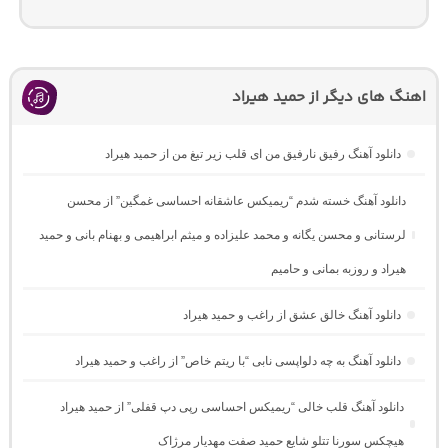
اهنگ های دیگر از حمید هیراد
دانلود آهنگ رفیق نارفیق من ای قلب زیر تیغ من از حمید هیراد
دانلود آهنگ خسته شدم “ریمیکس عاشقانه احساسی غمگین” از محسن
لرستانی و محسن یگانه و محمد علیزاده و میثم ابراهیمی و بهنام بانی و حمید
هیراد و روزبه بمانی و حامیم
دانلود آهنگ خالق عشق از راغب و حمید هیراد
دانلود آهنگ به چه دلواپسی نابی “با ریتم خاص” از راغب و حمید هیراد
دانلود آهنگ قلب خالی “ریمیکس احساسی رپی دپ قفلی” از حمید هیراد
هیچکس سورنا تتلو شایع حمید صفت مهدیار مرژاک