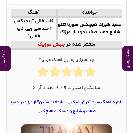
خواننده
آهنگ
قلب خالی “ریمیکس
حمید هیراد هیچکس سورنا تتلو
احساسی رپی دپ
شایع حمید صفت مهدیار مرژاک
قفلی”
منتشر شده در
جهش موزیک
آهنگ بعدی
آهنگ قبلی
چه امتیازی به این آهنگ میدی؟
میانگین امتیازات
5
/ 5. تعداد آرا:
2
دانلود آهنگ سیم آخر “ریمیکس عاشقانه غمگین” از مرژاک و حمید
صفت و شایع و مسلک و هیچکس