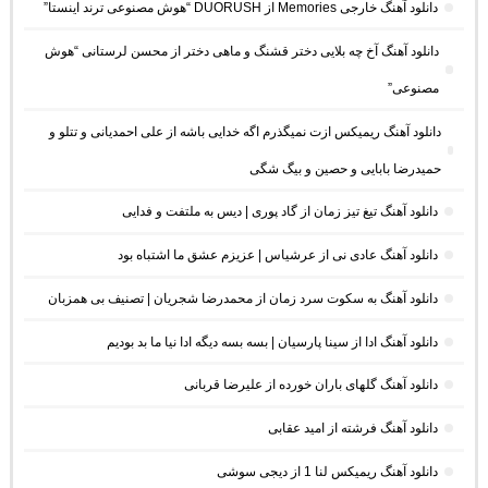
دانلود آهنگ خارجی Memories از DUORUSH “هوش مصنوعی ترند اینستا”
دانلود آهنگ آخ چه بلایی دختر قشنگ و ماهی دختر از محسن لرستانی “هوش
مصنوعی”
دانلود آهنگ ریمیکس ازت نمیگذرم اگه خدایی باشه از علی احمدیانی و تتلو و
حمیدرضا بابایی و حصین و بیگ شگی
دانلود آهنگ تیغ تیز زمان از گاد پوری | دیس به ملتفت و فدایی
دانلود آهنگ عادی نی از عرشیاس | عزیزم عشق ما اشتباه بود
دانلود آهنگ به سکوت سرد زمان از محمدرضا شجریان | تصنیف بی همزبان
دانلود آهنگ ادا از سینا پارسیان | بسه بسه دیگه ادا نیا ما بد بودیم
دانلود آهنگ گلهای باران خورده از علیرضا قربانی
دانلود آهنگ فرشته از امید عقابی
دانلود آهنگ ریمیکس لنا 1 از دیجی سوشی