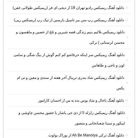
دانلود آهنگ ریمیکس رادیو تهران 18 از دیجی ای فر (ریمیکس طولانی خفن)
دانلود آهنگ ریمیکس رپ سن بیر ناسیل یارسین از تیک رپ (ریمیکس رپی)
دانلود ریمیکس بلالیم بنیم زندگی قصه شیرین و تلخ از حصین و ماهسون و
محسن لرستانی | ترکی
دانلود آهنگ ریمیکس سر اینکه حرفاشو کم کنم گوش از بیگ شگی و سامی
لون و ناجی و طاهاس
دانلود آهنگ ریمیکس شاد بندری تریبال آخر هفته از سندی و معین و تی ام
بکس
دانلود آهنگ باحال و شاد بوس بده به من از احسان کاراموز
دانلود آهنگ ریمیکس زلزله 5 از دی جی یاشار با حضور محسن چاوشی و
اپیکور و سینا شعبانخانی و منصور
دانلود آهنگ ترکی Ah Be Manolya از بوراک بولوت