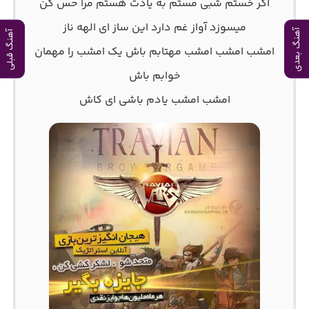
اگر خستم شبی مستم به یادت هستم مرا حس کن
میسوزد آواز غم دارد این ساز ای الهه ناز
آهنگ بعدی
آهنگ قبلی
امشب امشب امشب مهتابم باش یک امشب را مهمان
خوابم باش
امشب امشب یادم باشی ای کاش