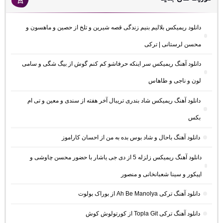
دانلود ریمیکس بلالیم بنیم زندگی قصه شیرین و تلخ از حصین و ماهسون و
محسن لرستانی | ترکی
دانلود آهنگ ریمیکس سر اینکه حرفاشو کم کنم گوش از بیگ شگی و سامی
لون و ناجی و طاهاس
دانلود آهنگ ریمیکس شاد بندری تریبال آخر هفته از سندی و معین و تی ام
بکس
دانلود آهنگ باحال و شاد بوس بده به من از احسان کاراموز
دانلود آهنگ ریمیکس زلزله 5 از دی جی یاشار با حضور محسن چاوشی و
اپیکور و سینا شعبانخانی و منصور
دانلود آهنگ ترکی Ah Be Manolya از بوراک بولوت
دانلود آهنگ ترکی Topla Git از کورتولوش کوش