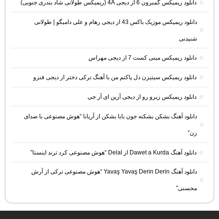
دانلود ریمیکس گمبرون 6 از دیجی 4A (ریمیکس طولانی شاد بندری جنوبی)
دانلود ریمیکس موزیک باکس 43 از دیجی رهام و علی دامیگو | طولانی
شنیدنی
دانلود ریمیکس مینی کست 7 از دیجی مهراس
دانلود ریمیکس سیتیزن دل پاکتم من با آهنگ ترکی دختر از دیجی فنزو
دانلود ریمیکس زیرو رو از دیجی آرین ای آر جی
دانلود آهنگ بشکن بشکنه جون بابا بشکن از آریانا “هوش مصنوعی با صدای
زن”
دانلود آهنگ Dawet a Kurda از Delal “هوش مصنوعی کرد ترند اینستا”
دانلود آهنگ Yavaş Yavaş Derin Derin “هوش مصنوعی ترکی از آرش
محسنی”