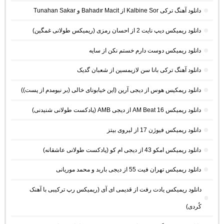
دانلود آهنگ ترکی Kalbine Sor از Bahadır Macit و Tunahan Sakar
دانلود ریمیکس دیپ نایت 2 از احسان رمزی (ریمیکس طولانی غمگین)
دانلود ریمیکس دوست دارم خستم نکن از سایه
دانلود آهنگ ترکی بانا سن لازیمسین از شعبان گدیک
دانلود ریمکیس هوس از دیجی آرین (این خیابونای خالی (بر نیومدم از پست))
دانلود ریمیکس AM Beat 16 از دیجی AMB (پادکست طولانی شنیدنی)
دانلود ریمیکس فیوژن 17 از لیروی بیتز
دانلود ریمیکس امکو 43 از دیجی ام کو (پادکست طولانی عاشقانه)
دانلود ریمیکس تهران فیت 55 از دیجی باربد و محمد موریانی
دانلود ریمیکس یادت رفت از قدیمی ای آی (ریمیکس رپ ترکیبی با آهنک
کُردی)