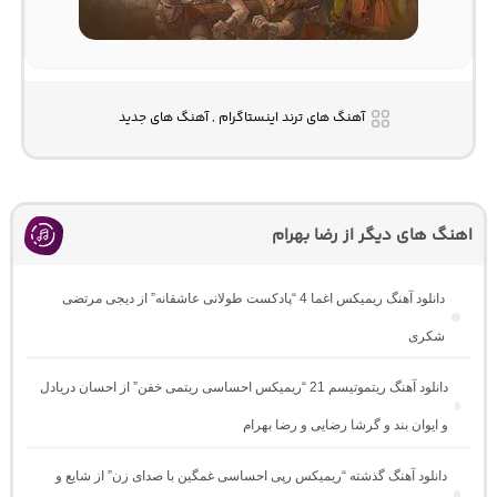
آهنگ های ترند اینستاگرام , آهنگ های جدید
اهنگ های دیگر از رضا بهرام
دانلود آهنگ ریمیکس اغما 4 “پادکست طولانی عاشقانه” از دیجی مرتضی
شکری
دانلود آهنگ ریتموتیسم 21 “ریمیکس احساسی ریتمی خفن” از احسان دریادل
و ایوان بند و گرشا رضایی و رضا بهرام
دانلود آهنگ گذشته “ریمیکس رپی احساسی غمگین با صدای زن” از شایع و