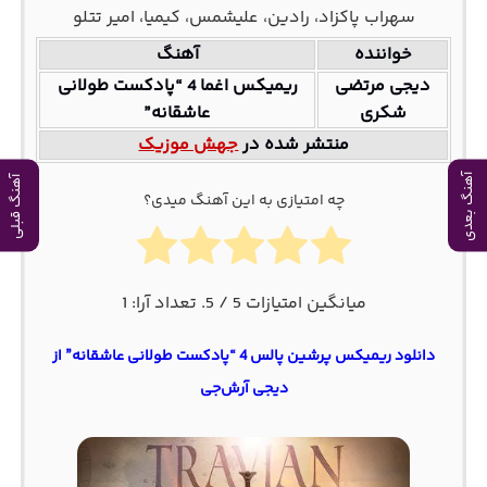
سهراب پاکزاد، رادین، علیشمس، کیمیا، امیر تتلو
خواننده
آهنگ
دیجی مرتضی
ریمیکس اغما 4 “پادکست طولانی
شکری
عاشقانه”
منتشر شده در
جهش موزیک
آهنگ بعدی
آهنگ قبلی
چه امتیازی به این آهنگ میدی؟
میانگین امتیازات
5
/ 5. تعداد آرا:
1
دانلود ریمیکس پرشین پالس 4 “پادکست طولانی عاشقانه” از
دیجی آرش‌جی