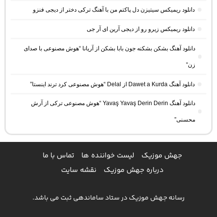
دانلود ریمیکس سیتیزن دل پاکتم من با آهنگ ترکی دختر از دیجی فنزو
دانلود ریمیکس زیرو رو از دیجی آرین ای آر جی
دانلود آهنگ بشکن بشکنه جون بابا بشکن از آریانا “هوش مصنوعی با صدای
زن”
دانلود آهنگ Dawet a Kurda از Delal “هوش مصنوعی کرد ترند اینستا”
دانلود آهنگ Yavaş Yavaş Derin Derin “هوش مصنوعی ترکی از آرش
محسنی”
جهش موزیک
لیست خواننده ها
تماس با ما
درباره جهش موزیک
نقشه سایت
رسانه جهش موزیک در ستاد ساماندهی ثبت می باشد.