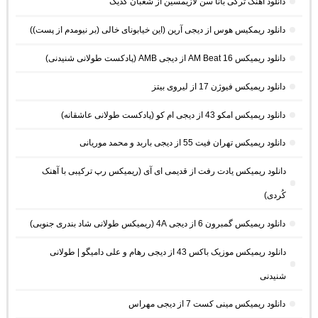
دانلود آهنگ ترکی بانا سن لازیمسین از شعبان گدیک
دانلود ریمکیس هوس از دیجی آرین (این خیابونای خالی (بر نیومدم از پست))
دانلود ریمیکس AM Beat 16 از دیجی AMB (پادکست طولانی شنیدنی)
دانلود ریمیکس فیوژن 17 از لیروی بیتز
دانلود ریمیکس امکو 43 از دیجی ام کو (پادکست طولانی عاشقانه)
دانلود ریمیکس تهران فیت 55 از دیجی باربد و محمد موریانی
دانلود ریمیکس یادت رفت از قدیمی ای آی (ریمیکس رپ ترکیبی با آهنک
کُردی)
دانلود ریمیکس گمبرون 6 از دیجی 4A (ریمیکس طولانی شاد بندری جنوبی)
دانلود ریمیکس موزیک باکس 43 از دیجی رهام و علی دامیگو | طولانی
شنیدنی
دانلود ریمیکس مینی کست 7 از دیجی مهراس