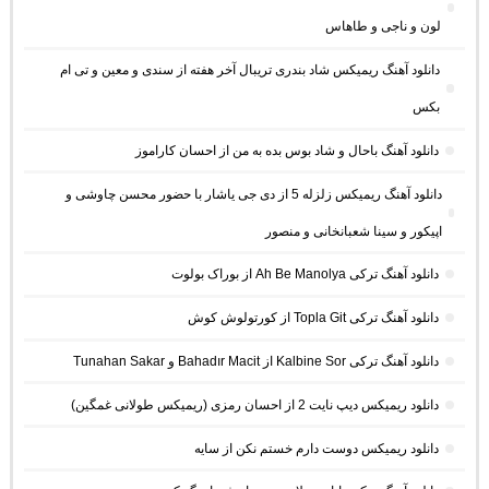
لون و ناجی و طاهاس
دانلود آهنگ ریمیکس شاد بندری تریبال آخر هفته از سندی و معین و تی ام
بکس
دانلود آهنگ باحال و شاد بوس بده به من از احسان کاراموز
دانلود آهنگ ریمیکس زلزله 5 از دی جی یاشار با حضور محسن چاوشی و
اپیکور و سینا شعبانخانی و منصور
دانلود آهنگ ترکی Ah Be Manolya از بوراک بولوت
دانلود آهنگ ترکی Topla Git از کورتولوش کوش
دانلود آهنگ ترکی Kalbine Sor از Bahadır Macit و Tunahan Sakar
دانلود ریمیکس دیپ نایت 2 از احسان رمزی (ریمیکس طولانی غمگین)
دانلود ریمیکس دوست دارم خستم نکن از سایه