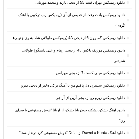
دانلود ریمیکس تهران فیت 55 از دیجی باربد و محمد موریانی
دانلود ریمیکس یادت رفت از قدیمی ای آی (ریمیکس رپ ترکیبی با آهنک
کُردی)
دانلود ریمیکس گمبرون 6 از دیجی 4A (ریمیکس طولانی شاد بندری جنوبی)
دانلود ریمیکس موزیک باکس 43 از دیجی رهام و علی دامیگو | طولانی
شنیدنی
دانلود ریمیکس مینی کست 7 از دیجی مهراس
دانلود ریمیکس سیتیزن دل پاکتم من با آهنگ ترکی دختر از دیجی فنزو
دانلود ریمیکس زیرو رو از دیجی آرین ای آر جی
دانلود آهنگ بشکن بشکنه جون بابا بشکن از آریانا “هوش مصنوعی با صدای
زن”
دانلود آهنگ Dawet a Kurda از Delal “هوش مصنوعی کرد ترند اینستا”