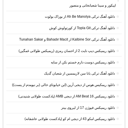
اپیکور و سینا شعبانخانی و منصور
دانلود آهنگ ترکی Ah Be Manolya از بوراک بولوت
دانلود آهنگ ترکی Topla Git از کورتولوش کوش
دانلود آهنگ ترکی Kalbine Sor از Bahadır Macit و Tunahan Sakar
دانلود ریمیکس دیپ نایت 2 از احسان رمزی (ریمیکس طولانی غمگین)
دانلود ریمیکس دوست دارم خستم نکن از سایه
دانلود آهنگ ترکی بانا سن لازیمسین از شعبان گدیک
دانلود ریمکیس هوس از دیجی آرین (این خیابونای خالی (بر نیومدم از پست))
دانلود ریمیکس AM Beat 16 از دیجی AMB (پادکست طولانی شنیدنی)
دانلود ریمیکس فیوژن 17 از لیروی بیتز
دانلود ریمیکس امکو 43 از دیجی ام کو (پادکست طولانی عاشقانه)