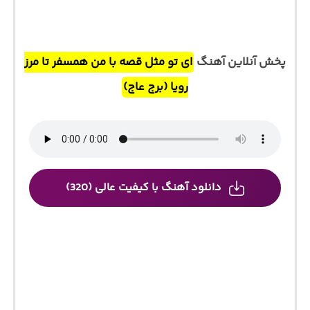
پخش آنلاین آهنگ
ای تو مثل قصه با من همسفر تا مرز
رویا (برج عاج)
دانلود آهنگ با کیفیت عالی (320)