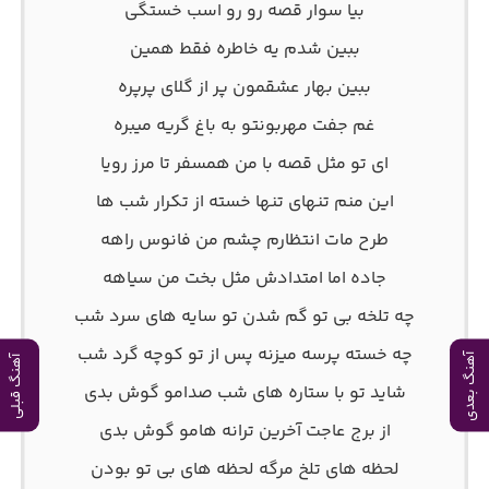
بیا سوار قصه رو رو اسب خستگی
ببین شدم یه خاطره فقط همین
ببین بهار عشقمون پر از گلای پرپره
غم جفت مهربونتو به باغ گریه میبره
ای تو مثل قصه با من همسفر تا مرز رویا
این منم تنهای تنها خسته از تکرار شب ها
طرح مات انتظارم چشم من فانوس راهه
جاده اما امتدادش مثل بخت من سیاهه
چه تلخه بی تو گم شدن تو سایه های سرد شب
چه خسته پرسه میزنه پس از تو کوچه گرد شب
آهنگ بعدی
آهنگ قبلی
شاید تو با ستاره های شب صدامو گوش بدی
از برج عاجت آخرین ترانه هامو گوش بدی
لحظه های تلخ مرگه لحظه های بی تو بودن