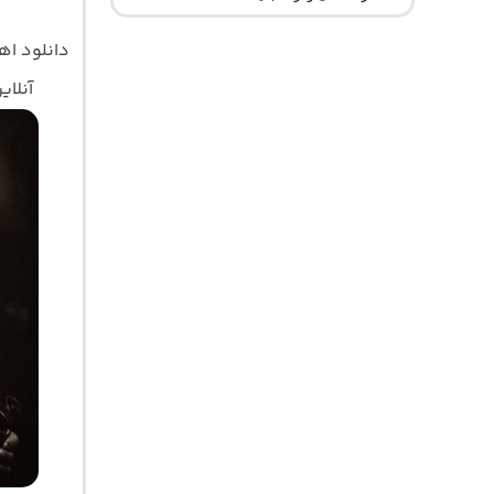
دانلود ا
آنلای