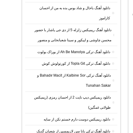
دانلود آهنگ باحال و شاد بوس بده به من از احسان
کاراموز
دانلود آهنگ ریمیکس زلزله 5 از دی جی یاشار با حضور
محسن چاوشی و اپیکور و سینا شعبانخانی و منصور
دانلود آهنگ ترکی Ah Be Manolya از بوراک بولوت
دانلود آهنگ ترکی Topla Git از کورتولوش کوش
دانلود آهنگ ترکی Kalbine Sor از Bahadır Macit و
Tunahan Sakar
دانلود ریمیکس دیپ نایت 2 از احسان رمزی (ریمیکس
طولانی غمگین)
دانلود ریمیکس دوست دارم خستم نکن از سایه
دانلود آهنگ ترکی بانا سن لازیمسین از شعبان گدیک