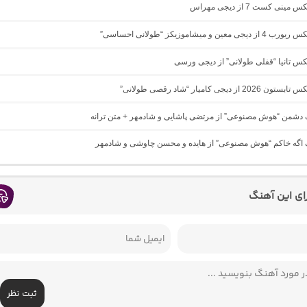
ینی کست 7 از دیجی مهراس
 معین و میشاموزیکز “طولانی احساسی”
یکس تانیا “قفلی طولانی” از دیجی ورسی
 از دیجی کامیار “شاد رقصی طولانی”
گ دشمن “هوش مصنوعی” از مرتضی پاشایی و شادمهر + متن ترانه
نگ اگه خاکم “هوش مصنوعی” از هایده و محسن چاوشی و شادمهر
رای این آهنگ
ثبت نظر