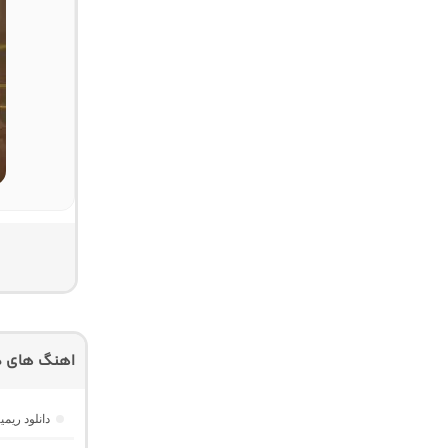
اهنگ های دی
دانلود ریمیکس AM Beat 16 از دیجی AMB (پا