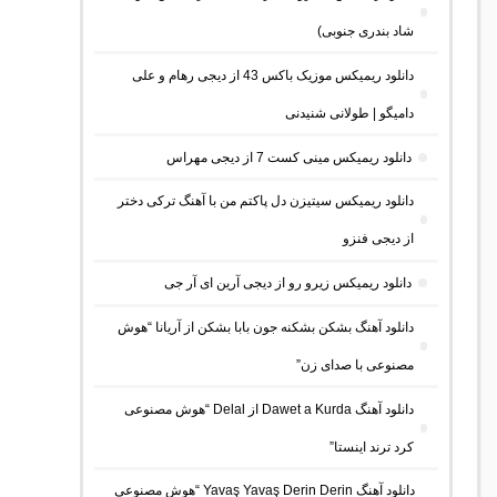
شاد بندری جنوبی)
دانلود ریمیکس موزیک باکس 43 از دیجی رهام و علی
دامیگو | طولانی شنیدنی
دانلود ریمیکس مینی کست 7 از دیجی مهراس
دانلود ریمیکس سیتیزن دل پاکتم من با آهنگ ترکی دختر
از دیجی فنزو
دانلود ریمیکس زیرو رو از دیجی آرین ای آر جی
دانلود آهنگ بشکن بشکنه جون بابا بشکن از آریانا “هوش
مصنوعی با صدای زن”
دانلود آهنگ Dawet a Kurda از Delal “هوش مصنوعی
کرد ترند اینستا”
دانلود آهنگ Yavaş Yavaş Derin Derin “هوش مصنوعی