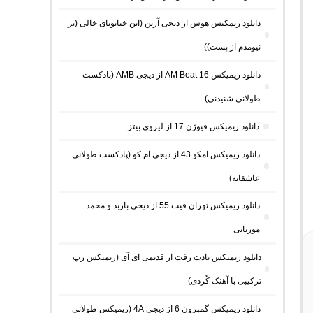
دانلود ریمکیس هوس از دیجی آرین (این خیابونای خالی (بر
نیومدم از پست))
دانلود ریمیکس AM Beat 16 از دیجی AMB (پادکست
طولانی شنیدنی)
دانلود ریمیکس فیوژن 17 از لیروی بیتز
دانلود ریمیکس امکو 43 از دیجی ام کو (پادکست طولانی
عاشقانه)
دانلود ریمیکس تهران فیت 55 از دیجی باربد و محمد
موریانی
دانلود ریمیکس یادت رفت از قدیمی ای آی (ریمیکس رپ
ترکیبی با آهنک کُردی)
دانلود ریمیکس گمبرون 6 از دیجی 4A (ریمیکس طولانی