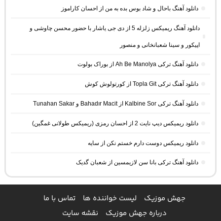
دانلود آهنگ باحال و شاد بوس بده به من از احسان کاراموز
دانلود آهنگ ریمیکس زلزله 5 از دی جی یاشار با حضور محسن چاوشی و
اپیکور و سینا شعبانخانی و منصور
دانلود آهنگ ترکی Ah Be Manolya از بوراک بولوت
دانلود آهنگ ترکی Topla Git از کورتولوش کوش
دانلود آهنگ ترکی Kalbine Sor از Bahadır Macit و Tunahan Sakar
دانلود ریمیکس دیپ نایت 2 از احسان رمزی (ریمیکس طولانی غمگین)
دانلود ریمیکس دوست دارم خستم نکن از سایه
دانلود آهنگ ترکی بانا سن لازیمسین از شعبان گدیک
جهش موزیک
لیست خواننده ها
تماس با ما
درباره جهش موزیک
نقشه سایت