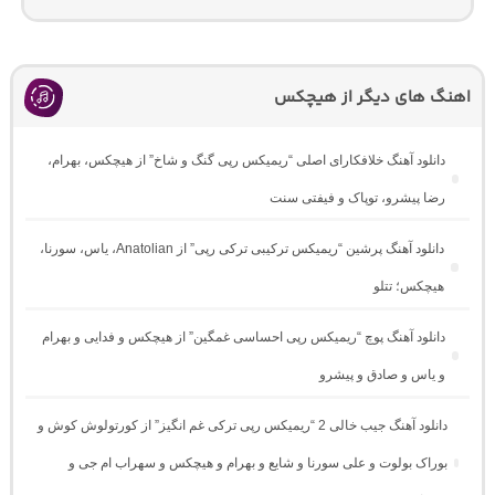
اهنگ های دیگر از هیچکس
دانلود آهنگ خلافکارای اصلی “ریمیکس رپی گنگ و شاخ” از هیچکس، بهرام،
رضا پیشرو، توپاک و فیفتی سنت
دانلود آهنگ پرشین “ریمیکس ترکیبی ترکی رپی” از Anatolian، یاس، سورنا،
هیچکس؛ تتلو
دانلود آهنگ پوچ “ریمیکس رپی احساسی غمگین” از هیچکس و فدایی و بهرام
و یاس و صادق و پیشرو
دانلود آهنگ جیب خالی 2 “ریمیکس رپی ترکی غم انگیز” از کورتولوش کوش و
بوراک بولوت و علی سورنا و شایع و بهرام و هیچکس و سهراب ام جی و