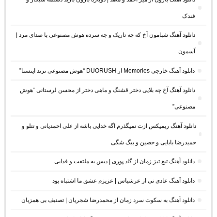
فندک
دانلود آهنگ شبامون آخ که چه تاریک و چه سرده هوش مصنوعی با صدای مرد |
آسمون
دانلود آهنگ خارجی Memories از DUORUSH “هوش مصنوعی ترند اینستا”
دانلود آهنگ آخ چه بلایی دختر قشنگ و ماهی دختر از محسن لرستانی “هوش
مصنوعی”
دانلود آهنگ ریمیکس ازت نمیگذرم اگه خدایی باشه از علی احمدیانی و تتلو و
حمیدرضا بابایی و حصین و بیگ شگی
دانلود آهنگ تیغ تیز زمان از گاد پوری | دیس به ملتفت و فدایی
دانلود آهنگ عادی نی از عرشیاس | عزیزم عشق ما اشتباه بود
دانلود آهنگ به سکوت سرد زمان از محمدرضا شجریان | تصنیف بی همزبان