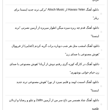
دانلود آهنگ Havası Yeter از Alisch Music “ترکی ترند جدید اینستا برای
ریلز”
دانلود آهنگ ﻗﺪم ﭼﻪ رﻳﺰه ﻣﻴﺰه ﻣﻴﮕﻦ اﻃﻮار ﻣﻴﺮﻳﺰه از آرمین نصرتی “ترند
اینستا”
دانلود آهنگ امشب مثل هر شب دوباره برات گریه کردم (کجایی) از فرووال
“هوش مصنوعی با صدای زن”
دانلود آهنگ در کارگه کوزه گری رفتم دوش از آریانا “هوش مصنوعی با صدای
زن خیام خوانی بوشهری”
دانلود آهنگ اسمت اومد و قلبم نمیزد از نورا “هوش مصنوعی ترند جدید
اینستا”
دانلود آهنگ شاد همسر من تاج سر من از آرمین 2afm و تتلو و رضایا و اردلان
طعمه