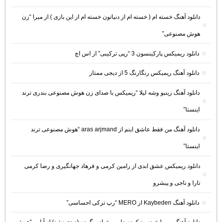
دانلود آهنگ خسته ام ( خسته ام از دنیاتون خسته ام از این بازی ) از میرا “زن
هوش مصنوعی”
دانلود ریمیکس پارکینسون 3 “رپی ترکیبی” از اس اچ
دانلود آهنگ ریمیکس رنگارنگ 5 از دیجی ممتاز
دانلود آهنگ زینبو وشه لیلا “ریمیکس با صدای زن هوش مصنوعی بندری ترند
اینستا”
دانلود آهنگ من فقط عاشق اینم از aras arjmand “هوش مصنوعی ترند
اینستا”
دانلود ریمیکس عشق ابدی از رامین کرمی و فرهاد جهانگیری و رضا کرمی
تارا و ناجی و پیشرو
دانلود آهنگ Kaybeden از MERO “رپ ترکی احساسی”