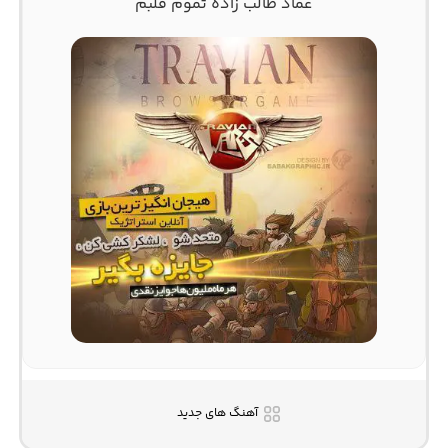
عماد طالب زاده تموم قلبم
آهنگ های جدید