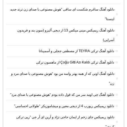
دانلود آهنگ ساغرم شکست ای ساقی “هوش مصنوعی با صدای زن ترند جدید
اینستا”
دانلود آهنگ ریمیکس مینی میکس 13 از دیجی آلیزو (سون بند و فریدون
آسرایی)
دانلود آهنگ ترکی TEYRA از مصطفی ججلی و آسمیناتا
دانلود آهنگ ترکی Çoğu Gitti Azı Kaldı از ماهسون ترکی
دانلود آهنگ اونی که از همه بهتر واسه من بود “هوش مصنوعی با صدای مرد و
زن”
دانلود آهنگ چی اومد سر من که قول داده بودم “هوش مصنوعی با صدای مرد”
دانلود ریمیکس ریورب 4 از دیجی معین و میشاموزیکز “طولانی احساسی”
دانلود ریمیکس جای زخم از ایمان حاجی نژاد و آرین ای آر جی “رپی ترکی
کردی”