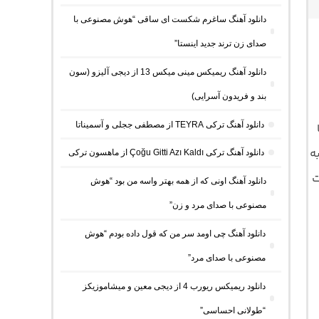
دانلود آهنگ ساغرم شکست ای ساقی “هوش مصنوعی با
صدای زن ترند جدید اینستا”
دانلود آهنگ ریمیکس مینی میکس 13 از دیجی آلیزو (سون
بند و فریدون آسرایی)
دانلود آهنگ ترکی TEYRA از مصطفی ججلی و آسمیناتا
ه
دانلود آهنگ ترکی Çoğu Gitti Azı Kaldı از ماهسون ترکی
و 128 با فرمت
دانلود آهنگ اونی که از همه بهتر واسه من بود “هوش
مصنوعی با صدای مرد و زن”
دانلود آهنگ چی اومد سر من که قول داده بودم “هوش
مصنوعی با صدای مرد”
دانلود ریمیکس ریورب 4 از دیجی معین و میشاموزیکز
“طولانی احساسی”