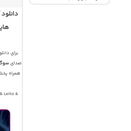
دانلود 
هاید
برای دانل
صدای
سوگند
& Leito &