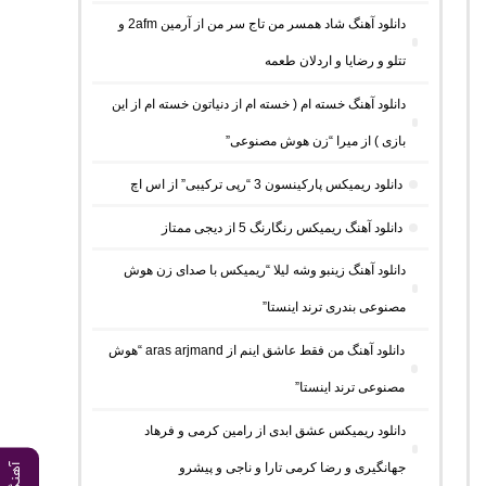
دانلود آهنگ شاد همسر من تاج سر من از آرمین 2afm و
تتلو و رضایا و اردلان طعمه
دانلود آهنگ خسته ام ( خسته ام از دنیاتون خسته ام از این
بازی ) از میرا “زن هوش مصنوعی”
دانلود ریمیکس پارکینسون 3 “رپی ترکیبی” از اس اچ
دانلود آهنگ ریمیکس رنگارنگ 5 از دیجی ممتاز
دانلود آهنگ زینبو وشه لیلا “ریمیکس با صدای زن هوش
مصنوعی بندری ترند اینستا”
دانلود آهنگ من فقط عاشق اینم از aras arjmand “هوش
مصنوعی ترند اینستا”
دانلود ریمیکس عشق ابدی از رامین کرمی و فرهاد
جهانگیری و رضا کرمی تارا و ناجی و پیشرو