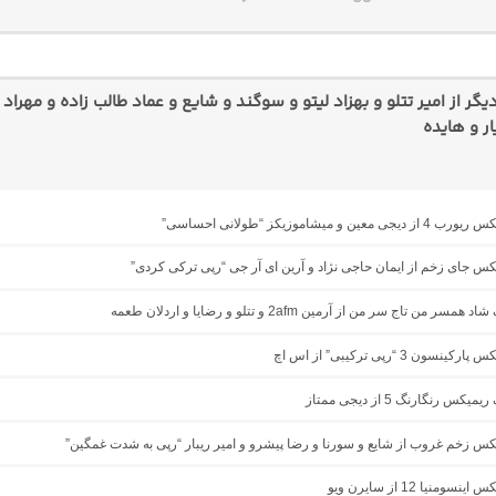
ر از امیر تتلو و بهزاد لیتو و سوگند و شایع و عماد طالب زاده و مهراد
ر و هایده
 معین و میشاموزیکز “طولانی احساسی”
یکس جای زخم از ایمان حاجی نژاد و آرین ای آر جی “رپی ترکی کردی”
مسر من تاج سر من از آرمین 2afm و تتلو و رضایا و اردلان طعمه
نسون 3 “رپی ترکیبی” از اس اچ
یکس رنگارنگ 5 از دیجی ممتاز
یکس زخم غروب از شایع و سورنا و رضا پیشرو و امیر ریبار “رپی به شدت غمگین”
نسومنیا 12 از سایرن ویو