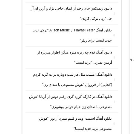
دانلود ریمیکس جای زخم از ایمان حاجی نژاد و آرین ای آر
جی “رپی ترکی کردی”
دانلود آهنگ Havası Yeter از Alisch Music “ترکی ترند
جدید اینستا برای ریلز”
دانلود آهنگ ﻗﺪم ﭼﻪ رﻳﺰه ﻣﻴﺰه ﻣﻴﮕﻦ اﻃﻮار ﻣﻴﺮﻳﺰه از
 و
آرمین نصرتی “ترند اینستا”
دانلود آهنگ امشب مثل هر شب دوباره برات گریه کردم
(کجایی) از فرووال “هوش مصنوعی با صدای زن”
دانلود آهنگ در کارگه کوزه گری رفتم دوش از آریانا “هوش
مصنوعی با صدای زن خیام خوانی بوشهری”
دانلود آهنگ اسمت اومد و قلبم نمیزد از نورا “هوش
مصنوعی ترند جدید اینستا”