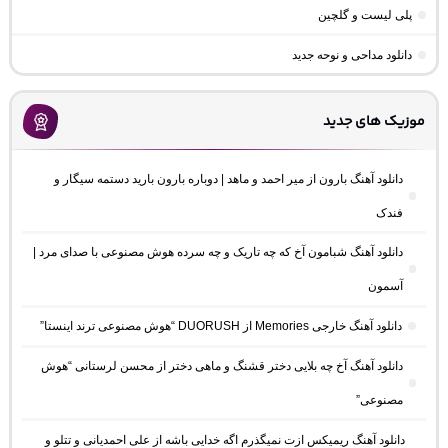
پلی لیست و گلچین
دانلود مداحی و نوحه جدید
موزیک های جدید
دانلود آهنگ بارون از میر احمد و ماهد | دوباره بارون بارید دستمه سیگار و
فندک
دانلود آهنگ شبامون آخ که چه تاریک و چه سرده هوش مصنوعی با صدای مرد |
آسمون
دانلود آهنگ خارجی Memories از DUORUSH “هوش مصنوعی ترند اینستا”
دانلود آهنگ آخ چه بلایی دختر قشنگ و ماهی دختر از محسن لرستانی “هوش
مصنوعی”
دانلود آهنگ ریمیکس ازت نمیگذرم اگه خدایی باشه از علی احمدیانی و تتلو و