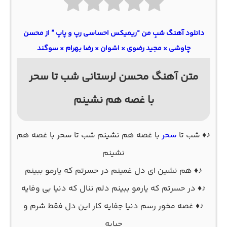
دانلود آهنگ شبِ من “ریمیکس احساسی رپ و پاپ ” از محسن
چاوشی × مجید رضوی × اشوان × رضا بهرام × سوگند
متن آهنگ محسن لرستانی شب تا سحر
با غصه هم نشینم
♪♦ شب تا
سحر
با غصه هم نشینم شب تا سحر با غصه هم
نشینم
♪♦ هم نشین ای دل غمینم در حسرتم که یارمو ببینم
♪♦ در حسرتم که یارمو ببینم دلم ننال که دنیا بی وفایه
♪♦ غصه مخور رسم دنیا جفایه کار این دل فقط شرم و
حیایه