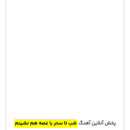
پخش آنلاین آهنگ
شب تا سحر با غصه هم نشینم