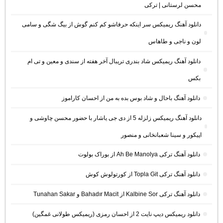
محسن لرستانی | ترکی
دانلود آهنگ ریمیکس سر اینکه حرفاشو کم کنم گوش از بیگ شگی و سامی
لون و ناجی و طاهاس
دانلود آهنگ ریمیکس شاد بندری تریبال آخر هفته از سندی و معین و تی ام
بکس
دانلود آهنگ باحال و شاد بوس بده به من از احسان کاراموز
دانلود آهنگ ریمیکس زلزله 5 از دی جی یاشار با حضور محسن چاوشی و
اپیکور و سینا شعبانخانی و منصور
دانلود آهنگ ترکی Ah Be Manolya از بوراک بولوت
دانلود آهنگ ترکی Topla Git از کورتولوش کوش
دانلود آهنگ ترکی Kalbine Sor از Bahadır Macit و Tunahan Sakar
دانلود ریمیکس دیپ نایت 2 از احسان رمزی (ریمیکس طولانی غمگین)