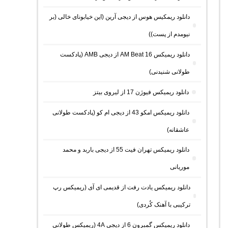
دانلود ریمکیس هوس از دیجی آرین (این خیابونای خالی (بر
نیومدم از پست))
دانلود ریمیکس AM Beat 16 از دیجی AMB (پادکست
طولانی شنیدنی)
دانلود ریمیکس فیوژن 17 از لیروی بیتز
دانلود ریمیکس امکو 43 از دیجی ام کو (پادکست طولانی
عاشقانه)
دانلود ریمیکس تهران فیت 55 از دیجی باربد و محمد
موریانی
دانلود ریمیکس یادت رفت از قدیمی ای آی (ریمیکس رپ
ترکیبی با آهنک کُردی)
دانلود ریمیکس گمبرون 6 از دیجی 4A (ریمیکس طولانی