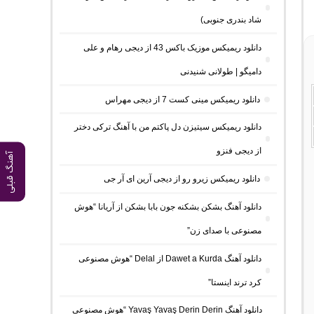
شاد بندری جنوبی)
دانلود ریمیکس موزیک باکس 43 از دیجی رهام و علی
دامیگو | طولانی شنیدنی
دانلود ریمیکس مینی کست 7 از دیجی مهراس
دانلود ریمیکس سیتیزن دل پاکتم من با آهنگ ترکی دختر
از دیجی فنزو
آهنگ قبلی
دانلود ریمیکس زیرو رو از دیجی آرین ای آر جی
دانلود آهنگ بشکن بشکنه جون بابا بشکن از آریانا “هوش
مصنوعی با صدای زن”
دانلود آهنگ Dawet a Kurda از Delal “هوش مصنوعی
کرد ترند اینستا”
دانلود آهنگ Yavaş Yavaş Derin Derin “هوش مصنوعی