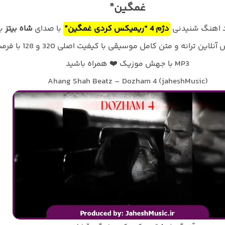
غمگین”
ود اهنگ شنیدنی
دژم 4 “ریمیکس کردی غمگین”
با صدای
شاه بیتز
ب
همراه پخش آنلاین ترانه و متن کامل موسیقی با کیفیت اصلی 320 
MP3 با جهش موزیک ❤️ همراه باشید
Ahang Shah Beatz – Dozham 4 (jaheshMusic)