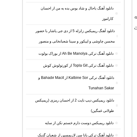
دانلود آهنگ باحال و شاد بوس بده به من از احسان
ه
کاراموز
و 128 با فرمت
دانلود آهنگ ریمیکس زلزله 5 از دی جی یاشار با حضور
محسن چاوشی و اپیکور و سینا شعبانخانی و منصور
دانلود آهنگ ترکی Ah Be Manolya از بوراک بولوت
دانلود آهنگ ترکی Topla Git از کورتولوش کوش
دانلود آهنگ ترکی Kalbine Sor از Bahadır Macit و
Tunahan Sakar
دانلود ریمیکس دیپ نایت 2 از احسان رمزی (ریمیکس
طولانی غمگین)
دانلود ریمیکس دوست دارم خستم نکن از سایه
دانلود آهنگ ترکی بانا سن لازیمسین از شعبان گدیک