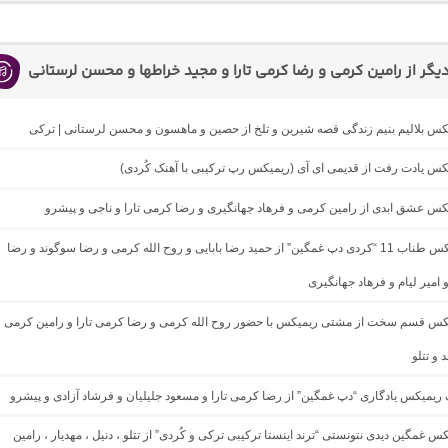
گر از رامین کرمی و رضا کرمی تارا و مجید خراطها و محسن لرستانی
یکس بلالیم بنیم زندگی قصه شیرین و تلخ از حصین و ماهسون و محسن لرستانی | ترکی
یکس یادت رفت از قدیمی ای آی (ریمیکس رپ ترکیبی با آهنک کُردی)
یکس عشق ابدی از رامین کرمی و فرهاد جهانگیری و رضا کرمی تارا و ناجی و پیشرو
دانلود ریمیکس طناب 11 “کردی دپ غمگین” از حمید رضا بابایی و روح الله کرمی و رضا سوگوند و رضا
 امیر لیام و فرهاد جهانگیری
میکس قسم سخت از مشتی ریمیکس با حضور روح الله کرمی و رضا کرمی تارا و رامین کرمی
 و تتلو
گ ریمیکس یادگاری “دپ غمگین” از رضا کرمی تارا و مسعود جلیلیان و فرشاد آزادی و پیشرو
کس غمگین دیدی نتونستی “ترند اینستا ترکیبی ترکی و کُردی” از تتلو ، دنیل ، مهدیار ، رامین