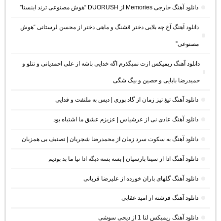
دانلود آهنگ خارجی Memories از DUORUSH “هوش مصنوعی ترند اینستا”
دانلود آهنگ آخ چه بلایی دختر قشنگ و ماهی دختر از محسن لرستانی “هوش
مصنوعی”
دانلود آهنگ ریمیکس ازت نمیگذرم اگه خدایی باشه از علی احمدیانی و تتلو و
حمیدرضا بابایی و حصین و بیگ شگی
دانلود آهنگ تیغ تیز زمان از گاد پوری | دیس به ملتفت و فدایی
دانلود آهنگ عادی نی از عرشیاس | عزیزم عشق ما اشتباه بود
دانلود آهنگ به سکوت سرد زمان از محمدرضا شجریان | تصنیف بی همزبان
دانلود آهنگ ادا از سینا پارسیان | بسه بسه دیگه ادا نیا ما بد بودیم
دانلود آهنگ گلهای باران خورده از علیرضا قربانی
دانلود آهنگ فرشته از امید عقابی
دانلود آهنگ ریمیکس لنا 1 از دیجی سوشی