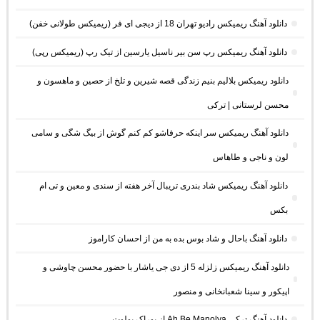
دانلود آهنگ ریمیکس رادیو تهران 18 از دیجی ای فر (ریمیکس طولانی خفن)
دانلود آهنگ ریمیکس رپ سن بیر ناسیل یارسین از تیک رپ (ریمیکس رپی)
دانلود ریمیکس بلالیم بنیم زندگی قصه شیرین و تلخ از حصین و ماهسون و
محسن لرستانی | ترکی
دانلود آهنگ ریمیکس سر اینکه حرفاشو کم کنم گوش از بیگ شگی و سامی
لون و ناجی و طاهاس
دانلود آهنگ ریمیکس شاد بندری تریبال آخر هفته از سندی و معین و تی ام
بکس
دانلود آهنگ باحال و شاد بوس بده به من از احسان کاراموز
دانلود آهنگ ریمیکس زلزله 5 از دی جی یاشار با حضور محسن چاوشی و
اپیکور و سینا شعبانخانی و منصور
دانلود آهنگ ترکی Ah Be Manolya از بوراک بولوت