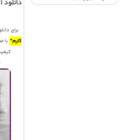
دانلود 
برای دان
کارم”
با ص
کیفیت اصلی 320 و 128 با 
)