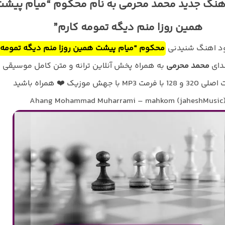
آهنگ جدید محمد محرمی به نام محکوم “میام پیشت
همین روزا منم دیگه تمومه کارم”
لود اهنگ شنیدنی
محکوم “میام پیشت همین روزا منم دیگه تمومه
دای
محمد محرمی
به همراه پخش آنلاین ترانه و متن کامل موسیقی ب
فرمت MP3 با جهش موزیک ❤️ همراه باشید
Ahang Mohammad Muharrami – mahkom (jaheshMusic