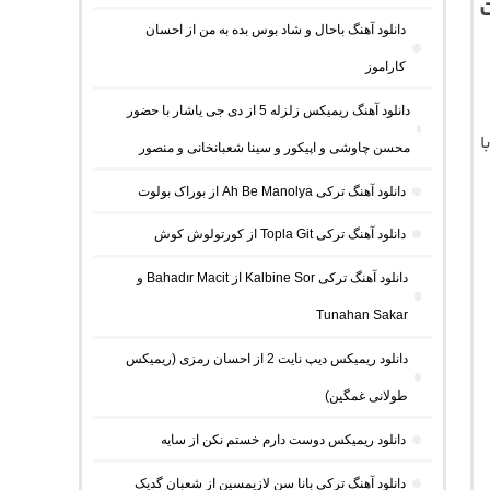
دانلود آهنگ باحال و شاد بوس بده به من از احسان
کاراموز
دانلود آهنگ ریمیکس زلزله 5 از دی جی یاشار با حضور
ا
محسن چاوشی و اپیکور و سینا شعبانخانی و منصور
دانلود آهنگ ترکی Ah Be Manolya از بوراک بولوت
دانلود آهنگ ترکی Topla Git از کورتولوش کوش
دانلود آهنگ ترکی Kalbine Sor از Bahadır Macit و
Tunahan Sakar
دانلود ریمیکس دیپ نایت 2 از احسان رمزی (ریمیکس
طولانی غمگین)
دانلود ریمیکس دوست دارم خستم نکن از سایه
دانلود آهنگ ترکی بانا سن لازیمسین از شعبان گدیک