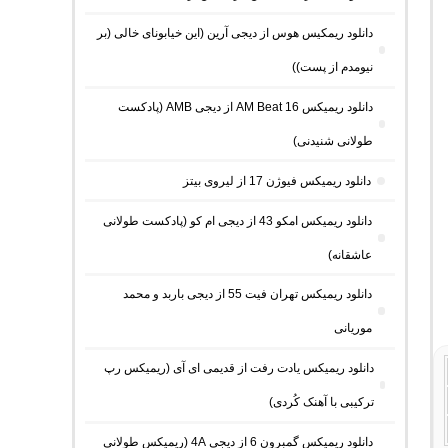
دانلود ریمکیس هوس از دیجی آرین (این خیابونای خالی (بر
نیومدم از پست))
دانلود ریمیکس AM Beat 16 از دیجی AMB (پادکست
طولانی شنیدنی)
دانلود ریمیکس فیوژن 17 از لیروی بیتز
دانلود ریمیکس امکو 43 از دیجی ام کو (پادکست طولانی
عاشقانه)
دانلود ریمیکس تهران فیت 55 از دیجی باربد و محمد
موریانی
دانلود ریمیکس یادت رفت از قدیمی ای آی (ریمیکس رپ
ترکیبی با آهنک کُردی)
دانلود ریمیکس گمبرون 6 از دیجی 4A (ریمیکس طولانی