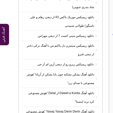
شاد بندری جنوبی)
دانلود ریمیکس موزیک باکس 43 از دیجی رهام و علی
دامیگو | طولانی شنیدنی
آهنگ قبلی
دانلود ریمیکس مینی کست 7 از دیجی مهراس
دانلود ریمیکس سیتیزن دل پاکتم من با آهنگ ترکی دختر
از دیجی فنزو
دانلود ریمیکس زیرو رو از دیجی آرین ای آر جی
دانلود آهنگ بشکن بشکنه جون بابا بشکن از آریانا “هوش
مصنوعی با صدای زن”
دانلود آهنگ Dawet a Kurda از Delal “هوش مصنوعی
کرد ترند اینستا”
دانلود آهنگ Yavaş Yavaş Derin Derin “هوش مصنوعی