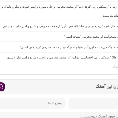
گ رمان “ریمیکس رپی کردی دپ” از محمد محرمی و علی سورنا و امیر خلوت و تتلو و دانیال و
هاپولوژیست
گ سال شوم “ریمیکس رپی عاشقانه غم انگیز” از محمد محرمی و شایع و امیر خلوت و اپیکور
نگ نمیخوامت از محمد محرمی “نسخه اصلی”
گ نه دیگه من میشم اون آدم سابقو نه دیگه تو از محمد محرمی “ریمیکس اصلی”
گ طلا “ریمیکس رپی احساسی غمگین” از محمد محرمی و ناجی و شایع و امیر تتلو و سپهر
یار
رای این آهنگ