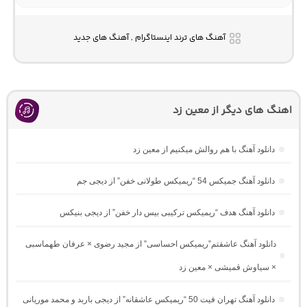
آهنگ های ترند اینستاگرام , آهنگ های جدید
اهنگ های دیگر از معین زد
دانلود آهنگ با هم روالش میکنیم از معین زد
دانلود آهنگ جمیکس 54 “ریمیکس طولانی خفن” از دیجی جم
دانلود آهنگ هدف “ریمیکس ترکیبی بیس دار خفن” از دیجی بنیکس
دانلود آهنگ عاشقتم”ریمیکس احساسی” از مجید رضوی × عرفان طهماسبی
× سیاوش قمیشی × معین زد
دانلود آهنگ تهران فیت 50 “ریمیکس عاشقانه” از دیجی باربد و محمد موریانی