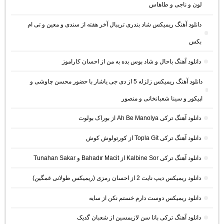
لون و ناجی و طاهاس
دانلود آهنگ ریمیکس شاد بندری تریبال آخر هفته از سندی و معین و تی ام
بکس
دانلود آهنگ باحال و شاد بوس بده به من از احسان کاراموز
دانلود آهنگ ریمیکس زلزله 5 از دی جی یاشار با حضور محسن چاوشی و
اپیکور و سینا شعبانخانی و منصور
دانلود آهنگ ترکی Ah Be Manolya از بوراک بولوت
دانلود آهنگ ترکی Topla Git از کورتولوش کوش
دانلود آهنگ ترکی Kalbine Sor از Bahadır Macit و Tunahan Sakar
دانلود ریمیکس دیپ نایت 2 از احسان رمزی (ریمیکس طولانی غمگین)
دانلود ریمیکس دوست دارم خستم نکن از سایه
دانلود آهنگ ترکی بانا سن لازیمسین از شعبان گدیک