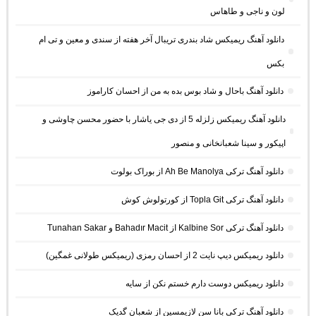
لون و ناجی و طاهاس
دانلود آهنگ ریمیکس شاد بندری تریبال آخر هفته از سندی و معین و تی ام
بکس
دانلود آهنگ باحال و شاد بوس بده به من از احسان کاراموز
دانلود آهنگ ریمیکس زلزله 5 از دی جی یاشار با حضور محسن چاوشی و
اپیکور و سینا شعبانخانی و منصور
دانلود آهنگ ترکی Ah Be Manolya از بوراک بولوت
دانلود آهنگ ترکی Topla Git از کورتولوش کوش
دانلود آهنگ ترکی Kalbine Sor از Bahadır Macit و Tunahan Sakar
دانلود ریمیکس دیپ نایت 2 از احسان رمزی (ریمیکس طولانی غمگین)
دانلود ریمیکس دوست دارم خستم نکن از سایه
دانلود آهنگ ترکی بانا سن لازیمسین از شعبان گدیک