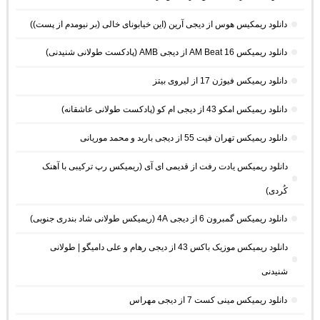
دانلود ریمکیس هوس از دیجی آرین (این خیابونای خالی (بر نیومدم از پست))
دانلود ریمیکس AM Beat 16 از دیجی AMB (پادکست طولانی شنیدنی)
دانلود ریمیکس فیوژن 17 از لیروی بیتز
دانلود ریمیکس امکو 43 از دیجی ام کو (پادکست طولانی عاشقانه)
دانلود ریمیکس تهران فیت 55 از دیجی باربد و محمد موریانی
دانلود ریمیکس یادت رفت از قدیمی ای آی (ریمیکس رپ ترکیبی با آهنک
کُردی)
دانلود ریمیکس گمبرون 6 از دیجی 4A (ریمیکس طولانی شاد بندری جنوبی)
دانلود ریمیکس موزیک باکس 43 از دیجی رهام و علی دامیگو | طولانی
شنیدنی
دانلود ریمیکس مینی کست 7 از دیجی مهراس