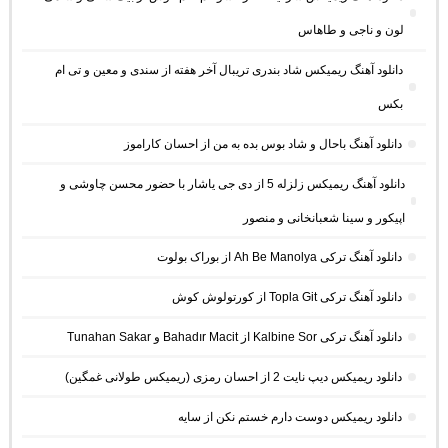
لون و ناجی و طاهاس
دانلود آهنگ ریمیکس شاد بندری تریبال آخر هفته از سندی و معین و تی ام
بکس
دانلود آهنگ باحال و شاد بوس بده به من از احسان کاراموز
دانلود آهنگ ریمیکس زلزله 5 از دی جی یاشار با حضور محسن چاوشی و
اپیکور و سینا شعبانخانی و منصور
دانلود آهنگ ترکی Ah Be Manolya از بوراک بولوت
دانلود آهنگ ترکی Topla Git از کورتولوش کوش
دانلود آهنگ ترکی Kalbine Sor از Bahadır Macit و Tunahan Sakar
دانلود ریمیکس دیپ نایت 2 از احسان رمزی (ریمیکس طولانی غمگین)
دانلود ریمیکس دوست دارم خستم نکن از سایه