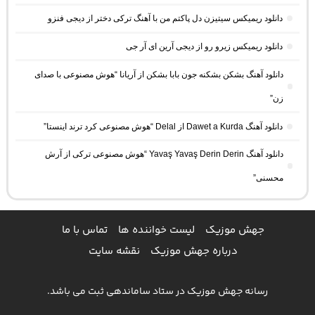
دانلود ریمیکس سیتیزن دل پاکتم من با آهنگ ترکی دختر از دیجی فنزو
دانلود ریمیکس زیرو رو از دیجی آرین ای آر جی
دانلود آهنگ بشکن بشکنه جون بابا بشکن از آریانا “هوش مصنوعی با صدای
زن”
دانلود آهنگ Dawet a Kurda از Delal “هوش مصنوعی کرد ترند اینستا”
دانلود آهنگ Yavaş Yavaş Derin Derin “هوش مصنوعی ترکی از آرش
محسنی”
جهش موزیک
لیست خواننده ها
تماس با ما
درباره جهش موزیک
نقشه سایت
رسانه جهش موزیک در ستاد ساماندهی ثبت می باشد.