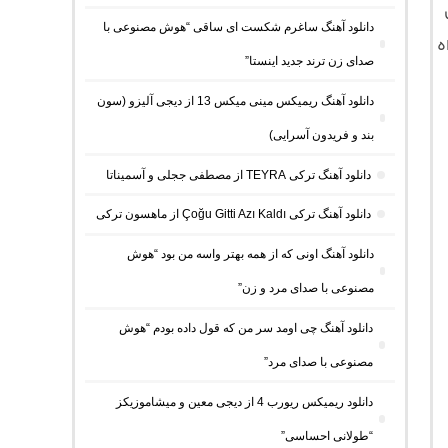
دانلود آهنگ ساغرم شکست ای ساقی “هوش مصنوعی با
ه
صدای زن ترند جدید اینستا”
دانلود آهنگ ریمیکس مینی میکس 13 از دیجی آلیزو (سون
بند و فریدون آسرایی)
دانلود آهنگ ترکی TEYRA از مصطفی ججلی و آسمیناتا
دانلود آهنگ ترکی Çoğu Gitti Azı Kaldı از ماهسون ترکی
دانلود آهنگ اونی که از همه بهتر واسه من بود “هوش
مصنوعی با صدای مرد و زن”
دانلود آهنگ چی اومد سر من که قول داده بودم “هوش
مصنوعی با صدای مرد”
دانلود ریمیکس ریورب 4 از دیجی معین و میشاموزیکز
“طولانی احساسی”