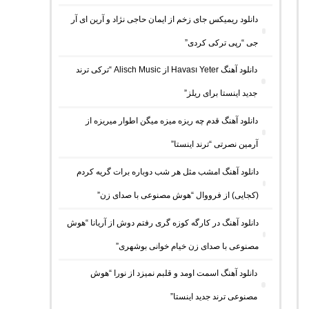
دانلود ریمیکس جای زخم از ایمان حاجی نژاد و آرین ای آر
جی “رپی ترکی کردی”
دانلود آهنگ Havası Yeter از Alisch Music “ترکی ترند
جدید اینستا برای ریلز”
دانلود آهنگ ﻗﺪم ﭼﻪ رﻳﺰه ﻣﻴﺰه ﻣﻴﮕﻦ اﻃﻮار ﻣﻴﺮﻳﺰه از
آرمین نصرتی “ترند اینستا”
دانلود آهنگ امشب مثل هر شب دوباره برات گریه کردم
(کجایی) از فرووال “هوش مصنوعی با صدای زن”
دانلود آهنگ در کارگه کوزه گری رفتم دوش از آریانا “هوش
مصنوعی با صدای زن خیام خوانی بوشهری”
دانلود آهنگ اسمت اومد و قلبم نمیزد از نورا “هوش
مصنوعی ترند جدید اینستا”