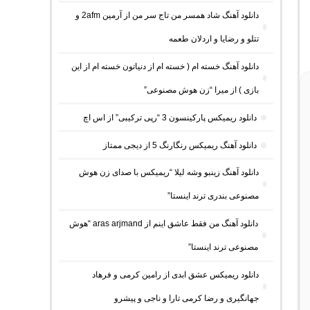
دانلود آهنگ شاد همسر من تاج سر من از آرمین 2afm و
تتلو و رضایا و اردلان طعمه
دانلود آهنگ خسته ام ( خسته ام از دنیاتون خسته ام از این
بازی ) از میرا “زن هوش مصنوعی”
دانلود ریمیکس پارکینسون 3 “رپی ترکیبی” از اس اچ
دانلود آهنگ ریمیکس رنگارنگ 5 از دیجی ممتاز
دانلود آهنگ زینبو وشه لیلا “ریمیکس با صدای زن هوش
مصنوعی بندری ترند اینستا”
دانلود آهنگ من فقط عاشق اینم از aras arjmand “هوش
مصنوعی ترند اینستا”
دانلود ریمیکس عشق ابدی از رامین کرمی و فرهاد
جهانگیری و رضا کرمی تارا و ناجی و پیشرو