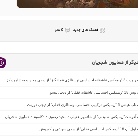
آهنگ های جدید
0 نظر
گر از همایون شجریان
لژی غم انگیز” از دیجی معین و میشاموزیکز
انه قفلی” از دیجی نیسو
یبی احساسی نوستالژی قفلی” از دیجی هورنت
نگ آغوشت”ریمیکس شنیدنی” از شادمهر عقیلی × مجید رضوی × دکاموند × همایون شجریان
سی قفلی” از دیجی سوشی و کوروش