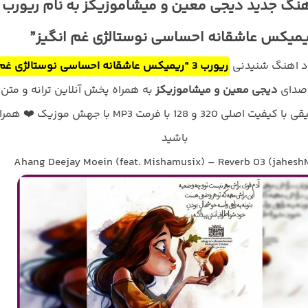
یمیکس عاشقانه احساسی نوستالژی غم انگیز”
ود اهنگ شنیدنی
ریورب 3 “ریمیکس عاشقانه احساسی نوستالژی غم
 صدای
دیجی معین و میشاموزیکز
به همراه پخش آنلاین ترانه و متن
کامل موسیقی با کیفیت اصلی 320 و 128 با فرمت MP3 با جهش موزیک ❤️ ه
باشید
Ahang Deejay Moein (feat. Mishamusix) – Reverb 03 (jahesh