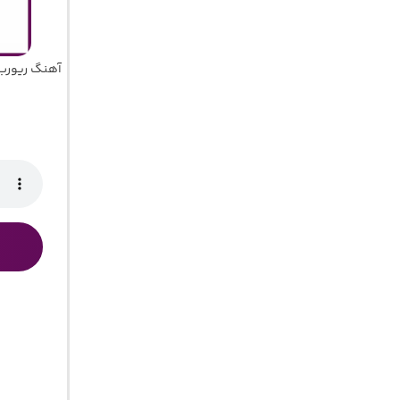
آهنگ ریورب 3 “ریمیکس عاشقانه احساسی نوستالژی غم انگیز” دیجی معین و میش