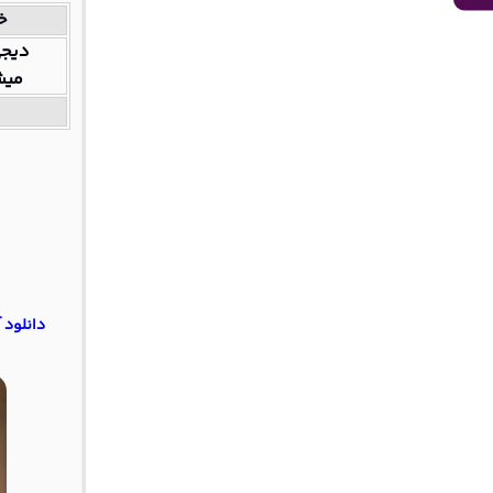
خ
دیجی
میش
دانلود آهنگ ریورب 2 “ریمی