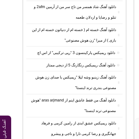
دانلود آهنگ شاد همسر من تاج سر من از آرمین 2afm و
تتلو و رضایا و اردلان طعمه
دانلود آهنگ خسته ام ( خسته ام از دنیاتون خسته ام از این
بازی ) از میرا “زن هوش مصنوعی”
دانلود ریمیکس پارکینسون 3 “رپی ترکیبی” از اس اچ
دانلود آهنگ ریمیکس رنگارنگ 5 از دیجی ممتاز
دانلود آهنگ زینبو وشه لیلا “ریمیکس با صدای زن هوش
مصنوعی بندری ترند اینستا”
دانلود آهنگ من فقط عاشق اینم از aras arjmand “هوش
مصنوعی ترند اینستا”
آهنگ قبلی
دانلود ریمیکس عشق ابدی از رامین کرمی و فرهاد
جهانگیری و رضا کرمی تارا و ناجی و پیشرو