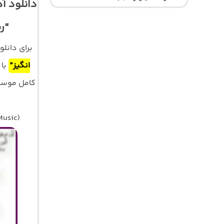
“ر
برای دانل
انگیز”
با
Music)