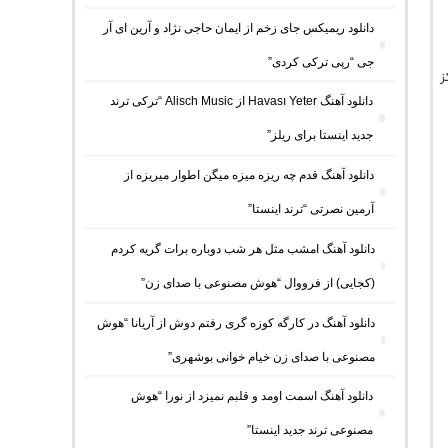
دانلود ریمیکس جای زخم از ایمان حاجی نژاد و آرین ای آر
جی “رپی ترکی کردی”
دانلود آهنگ Havası Yeter از Alisch Music “ترکی ترند
جدید اینستا برای ریلز”
دانلود آهنگ ﻗﺪم ﭼﻪ رﻳﺰه ﻣﻴﺰه ﻣﻴﮕﻦ اﻃﻮار ﻣﻴﺮﻳﺰه از
آرمین نصرتی “ترند اینستا”
دانلود آهنگ امشب مثل هر شب دوباره برات گریه کردم
(کجایی) از فرووال “هوش مصنوعی با صدای زن”
دانلود آهنگ در کارگه کوزه گری رفتم دوش از آریانا “هوش
مصنوعی با صدای زن خیام خوانی بوشهری”
دانلود آهنگ اسمت اومد و قلبم نمیزد از نورا “هوش
مصنوعی ترند جدید اینستا”