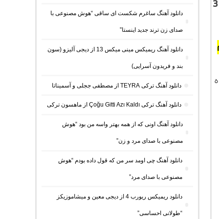
دانلود آهنگ جدید دیجی معین و میشاموزیکز به نام ریورب 3
دانلود آهنگ ساغرم شکست ای ساقی “هوش مصنوعی با
صدای زن ترند جدید اینستا”
دانلود آهنگ ریمیکس مینی میکس 13 از دیجی آلیزو (سون
بند و فریدون آسرایی)
مراه
دانلود آهنگ ترکی TEYRA از مصطفی ججلی و آسمیناتا
دانلود آهنگ ترکی Çoğu Gitti Azı Kaldı از ماهسون ترکی
دانلود آهنگ اونی که از همه بهتر واسه من بود “هوش
مصنوعی با صدای مرد و زن”
دانلود آهنگ چی اومد سر من که قول داده بودم “هوش
مصنوعی با صدای مرد”
دانلود ریمیکس ریورب 4 از دیجی معین و میشاموزیکز
“طولانی احساسی”