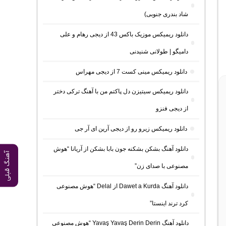
شاد بندری جنوبی)
دانلود ریمیکس موزیک باکس 43 از دیجی رهام و علی
دامیگو | طولانی شنیدنی
دانلود ریمیکس مینی کست 7 از دیجی مهراس
دانلود ریمیکس سیتیزن دل پاکتم من با آهنگ ترکی دختر
از دیجی فنزو
دانلود ریمیکس زیرو رو از دیجی آرین ای آر جی
دانلود آهنگ بشکن بشکنه جون بابا بشکن از آریانا “هوش
آهنگ قبلی
مصنوعی با صدای زن”
دانلود آهنگ Dawet a Kurda از Delal “هوش مصنوعی
کرد ترند اینستا”
دانلود آهنگ Yavaş Yavaş Derin Derin “هوش مصنوعی