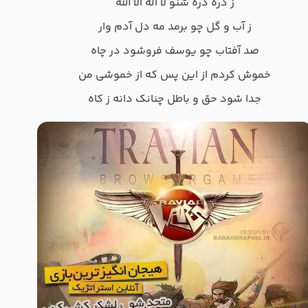
ز ذره ذره ﺷﻨﻮ ﻟﺎ اﻟﻪ اﻟﺎ اﻟﻠﻪ
ز آب و ﮔﻞ ﭼﻮ ﺑﺮﻣﺪ ﻣﻪ دل آدم وار
ﺻﺪ آﻓﺘﺎب ﭼﻮ ﻳﻮﺳﻒ ﻓﺮوﺷﻮد در ﭼﺎه
ﺧﻤﻮش ﻛﺮدم از اﻳﻦ ﭘﺲ ﻛﻪ از ﺧﻤﻮﺷﻰ ﻣﻦ
ﺟﺪا ﺷﻮد ﺣﻖ و ﺑﺎﻃﻞ ﭼﻨﺎﻧﮏ داﻧﻪ ز ﻛﺎه