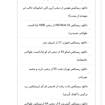
دانلود ریمکیس هوس از دیجی آرین (این خیابونای خالی (بر
نیومدم از پست))
دانلود ریمیکس AM Beat 16 از دیجی AMB (پادکست
طولانی شنیدنی)
دانلود ریمیکس فیوژن 17 از لیروی بیتز
دانلود ریمیکس امکو 43 از دیجی ام کو (پادکست طولانی
عاشقانه)
دانلود ریمیکس تهران فیت 55 از دیجی باربد و محمد
موریانی
دانلود ریمیکس یادت رفت از قدیمی ای آی (ریمیکس رپ
ترکیبی با آهنک کُردی)
دانلود ریمیکس گمبرون 6 از دیجی 4A (ریمیکس طولانی