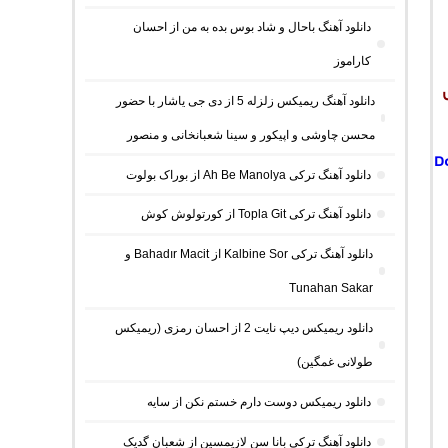
دانلود آهنگ باحال و شاد بوس بده به من از احسان
کاراموز
دانلود آهنگ ریمیکس زلزله 5 از دی جی یاشار با حضور
محسن چاوشی و اپیکور و سینا شعبانخانی و منصور
D
دانلود آهنگ ترکی Ah Be Manolya از بوراک بولوت
دانلود آهنگ ترکی Topla Git از کورتولوش کوش
دانلود آهنگ ترکی Kalbine Sor از Bahadır Macit و
Tunahan Sakar
دانلود ریمیکس دیپ نایت 2 از احسان رمزی (ریمیکس
طولانی غمگین)
دانلود ریمیکس دوست دارم خستم نکن از سایه
دانلود آهنگ ترکی بانا سن لازیمسین از شعبان گدیک