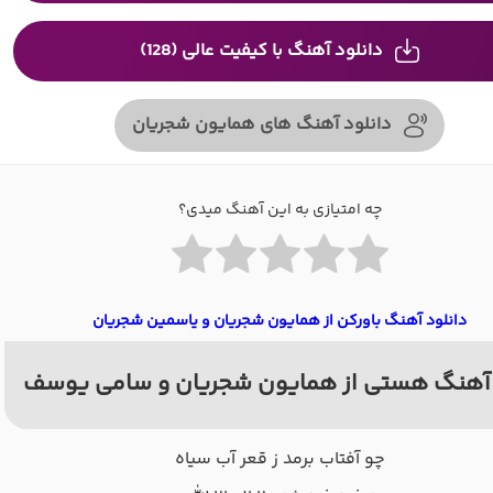
دانلود آهنگ با کیفیت عالی (128)
دانلود آهنگ های همایون شجریان
چه امتیازی به این آهنگ میدی؟
دانلود آهنگ باورکن از همایون شجریان و یاسمین شجریان
آهنگ هستی از همایون شجریان و سامی یوسف
ﭼﻮ آﻓﺘﺎب ﺑﺮﻣﺪ ز ﻗﻌﺮ آب ﺳﻴﺎه