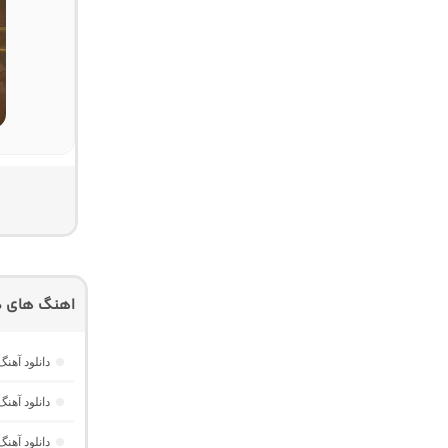
اهنگ های دی
دانلود آهنگ ریورب 3 “ریمیکس عاشقانه احساسی نوستا
دانلود آهنگ تپش 18 “ریمیکس احساسی عاشق
دانلود آهنگ تاپ هیتس 6 “ریمیکس ترک