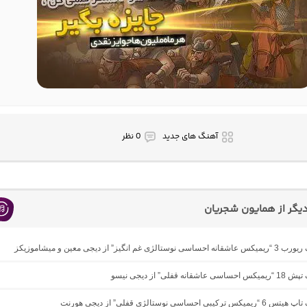
آهنگ های جدید
0 نظر
گر از همایون شجریان
لژی غم انگیز” از دیجی معین و میشاموزیکز
انه قفلی” از دیجی نیسو
یبی احساسی نوستالژی قفلی” از دیجی هورنت