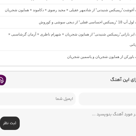
نگ آغوشت”ریمیکس شنیدنی” از شادمهر عقیلی × مجید رضوی × دکاموند × همایون شجریان
سی قفلی” از دیجی سوشی و کوروش
گ ابر بارانی”ریمیکس شنیدنی” از همایون شجریان × شهرام ناظری × آرمان گرشاسبی ×
انی
گ باورکن از همایون شجریان و یاسمین شجریان
رای این آهنگ
ثبت نظر