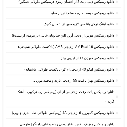
دانلود ریمیکس دیپ نایت 2 از احسان رمزی (ریمیکس طولانی غمگین)
دانلود ریمیکس دوست دارم خستم نکن از سایه
دانلود آهنگ ترکی بانا سن لازیمسین از شعبان گدیک
دانلود ریمکیس هوس از دیجی آرین (این خیابونای خالی (بر نیومدم از پست))
دانلود ریمیکس AM Beat 16 از دیجی AMB (پادکست طولانی شنیدنی)
دانلود ریمیکس فیوژن 17 از لیروی بیتز
دانلود ریمیکس امکو 43 از دیجی ام کو (پادکست طولانی عاشقانه)
دانلود ریمیکس تهران فیت 55 از دیجی باربد و محمد موریانی
دانلود ریمیکس یادت رفت از قدیمی ای آی (ریمیکس رپ ترکیبی با آهنک
کُردی)
دانلود ریمیکس گمبرون 6 از دیجی 4A (ریمیکس طولانی شاد بندری جنوبی)
دانلود ریمیکس موزیک باکس 43 از دیجی رهام و علی دامیگو | طولانی