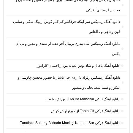
محسن لرستانی | ترکی
دانلود آهنگ ریمیکس سر اینکه حرفاشو کم کنم گوش از بیگ شگی و سامی
لون و ناجی و طاهاس
دانلود آهنگ ریمیکس شاد بندری تریبال آخر هفته از سندی و معین و تی ام
بکس
دانلود آهنگ باحال و شاد بوس بده به من از احسان کاراموز
دانلود آهنگ ریمیکس زلزله 5 از دی جی یاشار با حضور محسن چاوشی و
اپیکور و سینا شعبانخانی و منصور
دانلود آهنگ ترکی Ah Be Manolya از بوراک بولوت
دانلود آهنگ ترکی Topla Git از کورتولوش کوش
دانلود آهنگ ترکی Kalbine Sor از Bahadır Macit و Tunahan Sakar