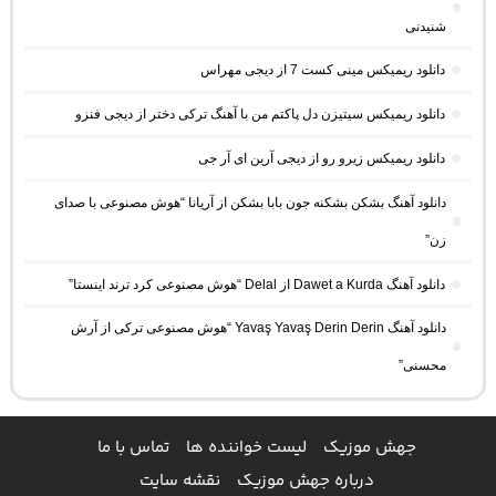
شنیدنی
دانلود ریمیکس مینی کست 7 از دیجی مهراس
دانلود ریمیکس سیتیزن دل پاکتم من با آهنگ ترکی دختر از دیجی فنزو
دانلود ریمیکس زیرو رو از دیجی آرین ای آر جی
دانلود آهنگ بشکن بشکنه جون بابا بشکن از آریانا “هوش مصنوعی با صدای
زن”
دانلود آهنگ Dawet a Kurda از Delal “هوش مصنوعی کرد ترند اینستا”
دانلود آهنگ Yavaş Yavaş Derin Derin “هوش مصنوعی ترکی از آرش
محسنی”
جهش موزیک
لیست خواننده ها
تماس با ما
درباره جهش موزیک
نقشه سایت