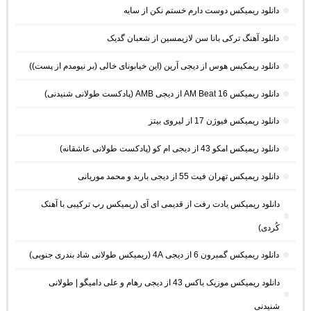
دانلود ریمیکس دوست دارم خستم نکن از سایه
دانلود آهنگ ترکی بانا سن لازیمسین از شعبان گدیک
دانلود ریمکیس هوس از دیجی آرین (این خیابونای خالی (بر نیومدم از پست))
دانلود ریمیکس AM Beat 16 از دیجی AMB (پادکست طولانی شنیدنی)
دانلود ریمیکس فیوژن 17 از لیروی بیتز
دانلود ریمیکس امکو 43 از دیجی ام کو (پادکست طولانی عاشقانه)
دانلود ریمیکس تهران فیت 55 از دیجی باربد و محمد موریانی
دانلود ریمیکس یادت رفت از قدیمی ای آی (ریمیکس رپ ترکیبی با آهنک
کُردی)
دانلود ریمیکس گمبرون 6 از دیجی 4A (ریمیکس طولانی شاد بندری جنوبی)
دانلود ریمیکس موزیک باکس 43 از دیجی رهام و علی دامیگو | طولانی
شنیدنی