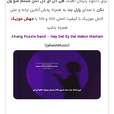
برای دانلود رایگان اهنگ
هی دل ای دل نکن مستم منو ول
نکن
با صدای
پازل بند
به همراه پخش آنلاین ترانه و متن
کامل موزیک با کیفیت اصلی 320 و 128 با
جهش موزیک
همراه باشید
Ahang
Puzzle band
–
Hey Del Ey Del Nakon Mastam
(jaheshMusic)