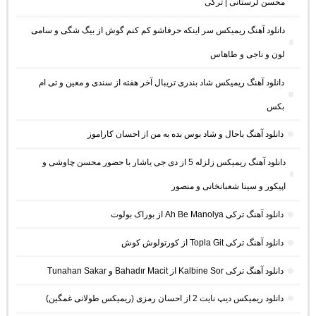
محسن لرستانی | ترکی
دانلود آهنگ ریمیکس سر اینکه حرفاشو کم کنم گوش از بیگ شگی و سامی
لون و ناجی و طاهاس
دانلود آهنگ ریمیکس شاد بندری تریبال آخر هفته از سندی و معین و تی ام
بکس
دانلود آهنگ باحال و شاد بوس بده به من از احسان کاراموز
دانلود آهنگ ریمیکس زلزله 5 از دی جی یاشار با حضور محسن چاوشی و
اپیکور و سینا شعبانخانی و منصور
دانلود آهنگ ترکی Ah Be Manolya از بوراک بولوت
دانلود آهنگ ترکی Topla Git از کورتولوش کوش
دانلود آهنگ ترکی Kalbine Sor از Bahadır Macit و Tunahan Sakar
دانلود ریمیکس دیپ نایت 2 از احسان رمزی (ریمیکس طولانی غمگین)