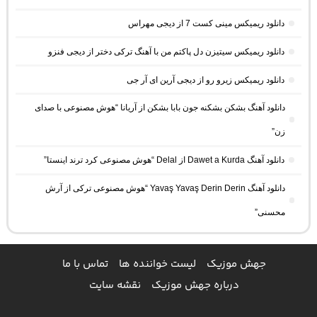
دانلود ریمیکس مینی کست 7 از دیجی مهراس
دانلود ریمیکس سیتیزن دل پاکتم من با آهنگ ترکی دختر از دیجی فنزو
دانلود ریمیکس زیرو رو از دیجی آرین ای آر جی
دانلود آهنگ بشکن بشکنه جون بابا بشکن از آریانا “هوش مصنوعی با صدای
زن”
دانلود آهنگ Dawet a Kurda از Delal “هوش مصنوعی کرد ترند اینستا”
دانلود آهنگ Yavaş Yavaş Derin Derin “هوش مصنوعی ترکی از آرش
محسنی”
جهش موزیک
لیست خواننده ها
تماس با ما
درباره جهش موزیک
نقشه سایت