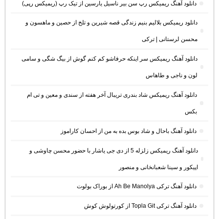
دانلود آهنگ ریمیکس رپ سن بیر ناسیل یارسین از تیک رپ (ریمیکس رپی)
دانلود ریمیکس بلالیم بنیم زندگی قصه شیرین و تلخ از حصین و ماهسون و
محسن لرستانی | ترکی
دانلود آهنگ ریمیکس سر اینکه حرفاشو کم کنم گوش از بیگ شگی و سامی
لون و ناجی و طاهاس
دانلود آهنگ ریمیکس شاد بندری تریبال آخر هفته از سندی و معین و تی ام
بکس
دانلود آهنگ باحال و شاد بوس بده به من از احسان کاراموز
دانلود آهنگ ریمیکس زلزله 5 از دی جی یاشار با حضور محسن چاوشی و
اپیکور و سینا شعبانخانی و منصور
دانلود آهنگ ترکی Ah Be Manolya از بوراک بولوت
دانلود آهنگ ترکی Topla Git از کورتولوش کوش