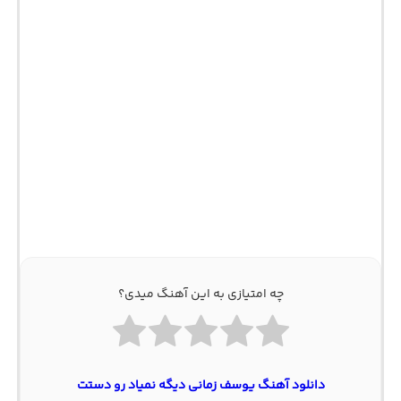
چه امتیازی به این آهنگ میدی؟
دانلود آهنگ یوسف زمانی دﻳﮕﻪ ﻧﻤﻴﺎد رو دﺳﺘﺖ