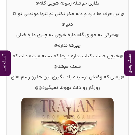
بذاری حوصله زمونه هرچی گله@
@این حرف‌ ها درد و دله فکر نکنی تو تنها موندنی تو کار
دنیا@
@هرکی یه جوری گله داره هرچی یه چیزی داره خیلی
چیزها نداره@
@هیچی حساب‌ کتاب نداره درها که بسته میشه دلت که
آهنگ بعدی
آهنگ قبلی
خسته میشه@
@یعنی که وقتش نرسیده یاد بگیری این‌ ها رو رسم‌ های
روزگار رو دلت بهونه نمیگیره@@