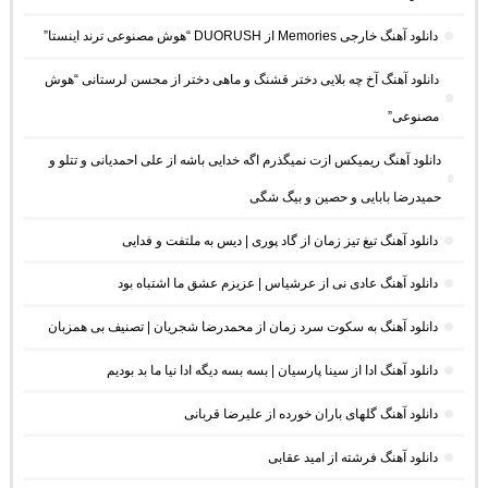
دانلود آهنگ خارجی Memories از DUORUSH “هوش مصنوعی ترند اینستا”
دانلود آهنگ آخ چه بلایی دختر قشنگ و ماهی دختر از محسن لرستانی “هوش
مصنوعی”
دانلود آهنگ ریمیکس ازت نمیگذرم اگه خدایی باشه از علی احمدیانی و تتلو و
حمیدرضا بابایی و حصین و بیگ شگی
دانلود آهنگ تیغ تیز زمان از گاد پوری | دیس به ملتفت و فدایی
دانلود آهنگ عادی نی از عرشیاس | عزیزم عشق ما اشتباه بود
دانلود آهنگ به سکوت سرد زمان از محمدرضا شجریان | تصنیف بی همزبان
دانلود آهنگ ادا از سینا پارسیان | بسه بسه دیگه ادا نیا ما بد بودیم
دانلود آهنگ گلهای باران خورده از علیرضا قربانی
دانلود آهنگ فرشته از امید عقابی