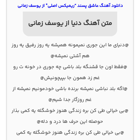
دانلود آهنگ عاشق پسند “ریمیکس اصلی” از یوسف زمانی
متن آهنگ دنیا از یوسف زمانی
@دنیای ما این‌ جوری نمیمونه همیشه یه روز رفیق یه روز
هم آشتی نمیشه@
@فقط اون‌ جا قشنگه بلد باشی چه‌ جوری در خونه‌ ت رو
غم زد همون‌ جا بپیچونیش@
@اگه بلد نباشی نمیشه برنده باشی خودمونیم نمیشه از
غم روزگار جدا شیم@
@بی‌ خیالی طی کن بره زندگی هنوز خوشگله یه کمی بذار
حوصله این حرف‌ ها درد و دله@
@بی‌ خیالی طی کن بره زندگی هنوز خوشگله یه کمی